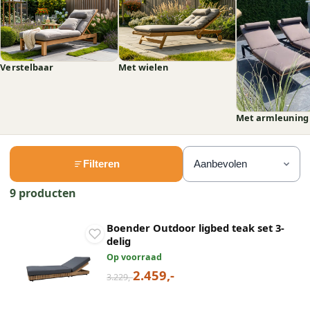
Verstelbaar
Met wielen
Met armleuning
Filteren
9 producten
Boender Outdoor ligbed teak set 3-
delig
Op voorraad
2.459,-
3.229,-