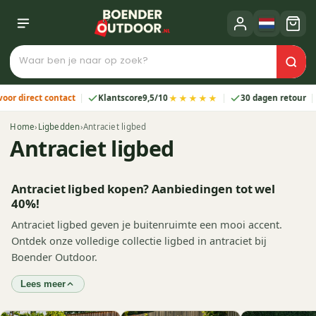
★★★★★
direct contact
Klantscore
9,5/10
30 dagen retour
2
Home
›
Ligbedden
›
Antraciet ligbed
Antraciet ligbed
Antraciet ligbed kopen? Aanbiedingen tot wel
40%!
Antraciet ligbed geven je buitenruimte een mooi accent.
Ontdek onze volledige collectie ligbed in antraciet bij
Boender Outdoor.
Lees meer