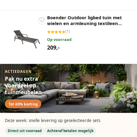
Boender Outdoor ligbed tuin met
wielen en armleuning textileen
antraciet
(
1
)
Op voorraad
209,-
ACTIEDAGEN
Pak nu extra
voordeel op
tuinmeubelen
Tot 40% korting
Deze week: snelle levering op geselecteerde sets
Direct uit voorraad
Achteraf betalen mogelijk