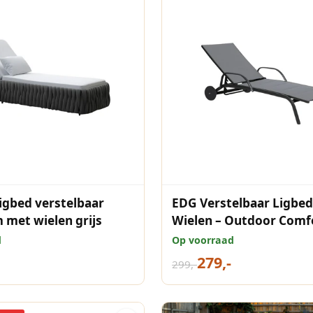
ligbed verstelbaar
EDG Verstelbaar Ligbed
 met wielen grijs
Wielen – Outdoor Comf
grijs
d
Op voorraad
279,-
299,-