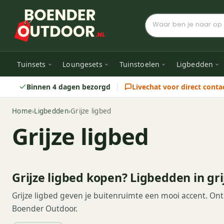
Tuinsets
Loungesets
Tuinstoelen
Ligbedden
Binnen 4 dagen bezorgd
Livechat voor direct conta
Home
›
Ligbedden
›
Grijze ligbed
Grijze ligbed
Grijze ligbed kopen? Ligbedden in gri
Grijze ligbed geven je buitenruimte een mooi accent. Ontde
Boender Outdoor.