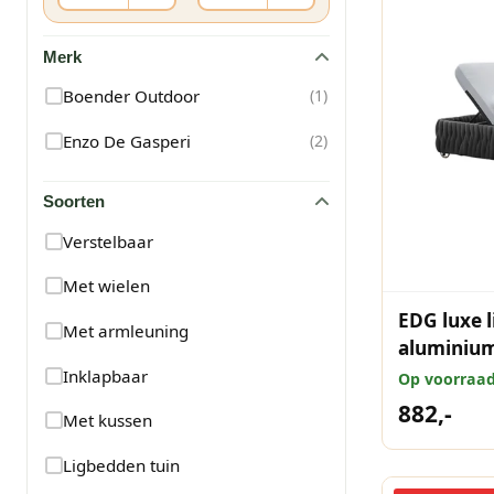
Merk
Boender Outdoor
(
1
)
Enzo De Gasperi
(
2
)
Soorten
Verstelbaar
Met wielen
EDG luxe 
Met armleuning
aluminium
Inklapbaar
Op voorraa
882,-
Met kussen
Ligbedden tuin