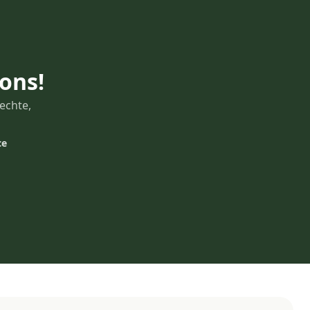
 ons!
echte,
ce