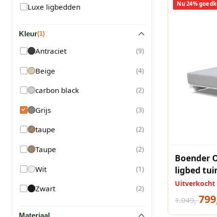
Nu 24% goedk
Luxe ligbedden
Kleur
(
1
)
Antraciet
(
9
)
Beige
(
4
)
carbon black
(
2
)
Grijs
(
3
)
taupe
(
2
)
Taupe
(
2
)
Boender Ou
Wit
(
1
)
ligbed tui
Uitverkocht
Zwart
(
2
)
799
1.049,-
Materiaal