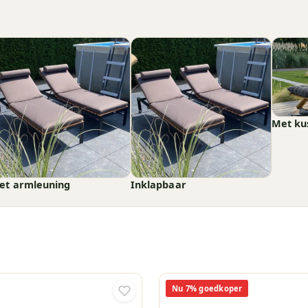
Met ku
et armleuning
Inklapbaar
Nu 7% goedkoper