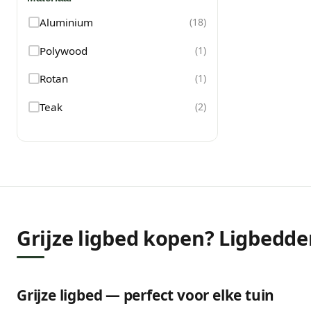
Aluminium
(
18
)
Polywood
(
1
)
Rotan
(
1
)
Teak
(
2
)
Grijze ligbed kopen? Ligbedden
Grijze ligbed — perfect voor elke tuin