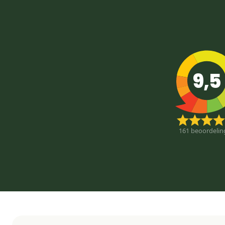
9,5
161
beoordelin