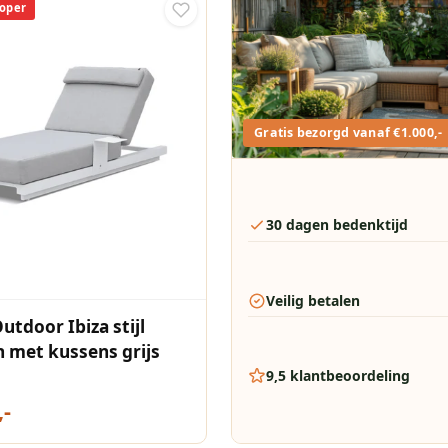
oper
Gratis bezorgd vanaf €1.000,-
30 dagen bedenktijd
Veilig betalen
tdoor Ibiza stijl
n met kussens grijs
9,5 klantbeoordeling
,-