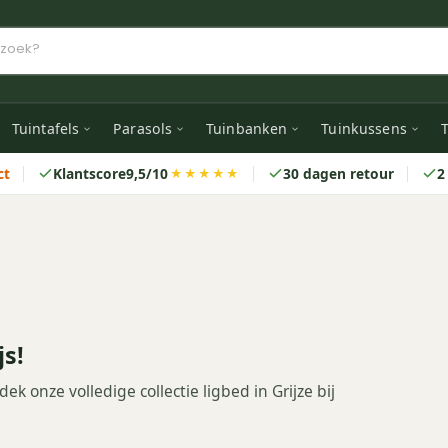
Tuintafels
Parasols
Tuinbanken
Tuinkussens
T
ct
Klantscore
9,5/10
30 dagen retour
2
★★★★★
js!
k onze volledige collectie ligbed in Grijze bij