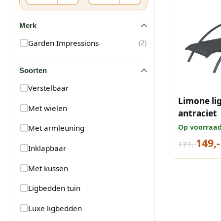
Merk
Garden Impressions
(
2
)
Soorten
Verstelbaar
Limone lig
Met wielen
antraciet
Op voorraa
Met armleuning
149,-
171,-
Inklapbaar
Met kussen
Ligbedden tuin
Luxe ligbedden