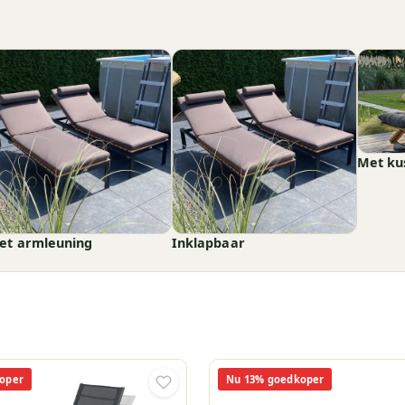
Met ku
et armleuning
Inklapbaar
oper
Nu 13% goedkoper