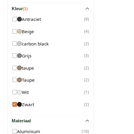
Kleur
(
1
)
Antraciet
(
9
)
Beige
(
4
)
carbon black
(
2
)
Grijs
(
3
)
taupe
(
2
)
Taupe
(
2
)
Wit
(
1
)
Zwart
(
2
)
Materiaal
Aluminium
(
18
)