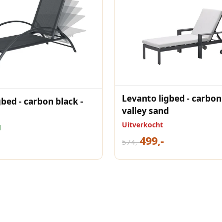
Levanto ligbed - carbon
bed - carbon black -
valley sand
Uitverkocht
d
499,-
574,-