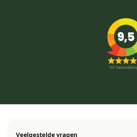
9,5
161
beoordelin
Veelgestelde vragen