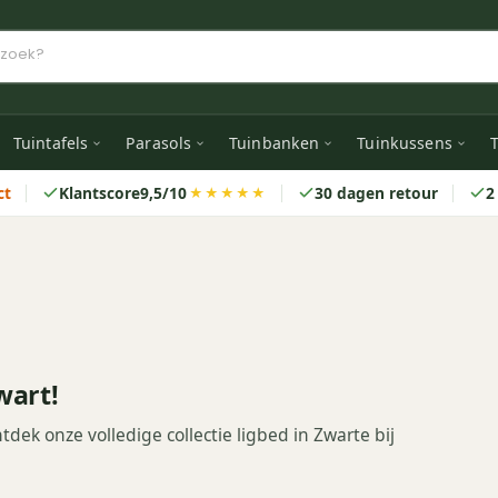
Tuintafels
Parasols
Tuinbanken
Tuinkussens
T
ct
Klantscore
9,5/10
30 dagen retour
2
★★★★★
wart!
ek onze volledige collectie ligbed in Zwarte bij