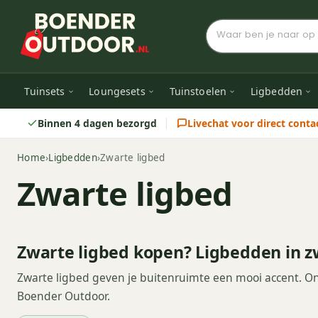
Tuinsets
Loungesets
Tuinstoelen
Ligbedden
Binnen 4 dagen bezorgd
Livechat voor direct conta
Home
›
Ligbedden
›
Zwarte ligbed
Zwarte ligbed
Zwarte ligbed kopen? Ligbedden in z
Zwarte ligbed geven je buitenruimte een mooi accent. Ontd
Boender Outdoor.