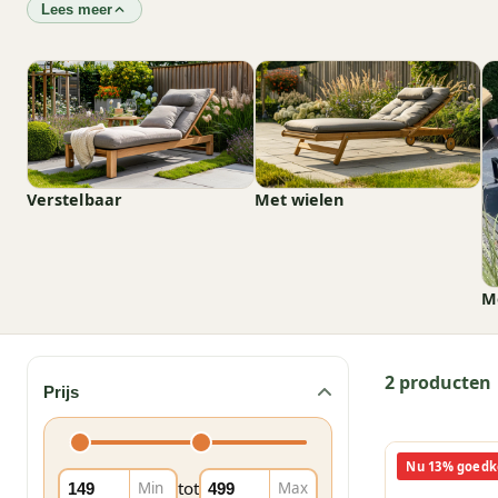
Lees meer
Verstelbaar
Met wielen
M
2 producten
Prijs
Nu 13% goedk
tot
Min
Max