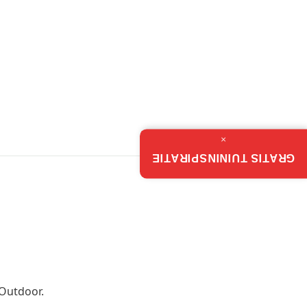
×
GRATIS TUININSPIRATIE
 Outdoor.