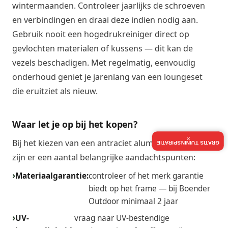
wintermaanden. Controleer jaarlijks de schroeven
en verbindingen en draai deze indien nodig aan.
Gebruik nooit een hogedrukreiniger direct op
gevlochten materialen of kussens — dit kan de
vezels beschadigen. Met regelmatig, eenvoudig
onderhoud geniet je jarenlang van een loungeset
die eruitziet als nieuw.
Waar let je op bij het kopen?
×
Bij het kiezen van een antraciet aluminium loungeset
GRATIS TUININSPIRATIE
zijn er een aantal belangrijke aandachtspunten:
Materiaalgarantie:
controleer of het merk garantie
biedt op het frame — bij Boender
Outdoor minimaal 2 jaar
UV-
vraag naar UV-bestendige