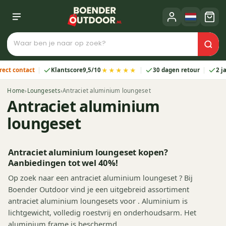
★★★★★
ontact
Klantscore
9,5/10
30 dagen retour
2 jaar ga
Home
›
Loungesets
›
Antraciet aluminium loungeset
Antraciet aluminium
loungeset
Antraciet aluminium loungeset kopen?
Aanbiedingen tot wel 40%!
Op zoek naar een antraciet aluminium loungeset ? Bij
Boender Outdoor vind je een uitgebreid assortiment
antraciet aluminium loungesets voor . Aluminium is
lichtgewicht, volledig roestvrij en onderhoudsarm. Het
aluminium frame is beschermd…