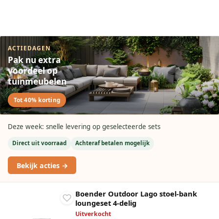
ACTIEDAGEN
Pak nu extra
voordeel op
tuinmeubelen
Tot 40% korting
Deze week: snelle levering op geselecteerde sets
Direct uit voorraad
Achteraf betalen mogelijk
Bekijk acties →
Boender Outdoor Lago stoel-bank
loungeset 4-delig
Uitverkocht