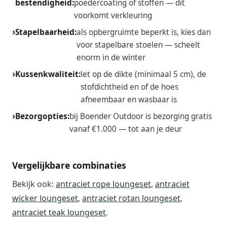
bestendigheid:
poedercoating of stoffen — dit
voorkomt verkleuring
Stapelbaarheid:
als opbergruimte beperkt is, kies dan
voor stapelbare stoelen — scheelt
enorm in de winter
Kussenkwaliteit:
let op de dikte (minimaal 5 cm), de
stofdichtheid en of de hoes
afneembaar en wasbaar is
Bezorgopties:
bij Boender Outdoor is bezorging gratis
vanaf €1.000 — tot aan je deur
Vergelijkbare combinaties
Bekijk ook:
antraciet rope loungeset
,
antraciet
wicker loungeset
,
antraciet rotan loungeset
,
antraciet teak loungeset
.