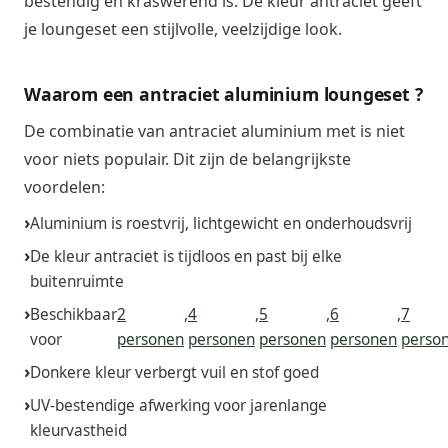
bestendig en kraswerend is. De kleur antraciet geeft
je loungeset een stijlvolle, veelzijdige look.
Waarom een antraciet aluminium loungeset ?
De combinatie van antraciet aluminium met is niet
voor niets populair. Dit zijn de belangrijkste
voordelen:
Aluminium is roestvrij, lichtgewicht en onderhoudsvrij
De kleur antraciet is tijdloos en past bij elke
buitenruimte
Beschikbaar
2
,
4
,
5
,
6
,
7
voor
personen
personen
personen
personen
perso
Donkere kleur verbergt vuil en stof goed
UV-bestendige afwerking voor jarenlange
kleurvastheid