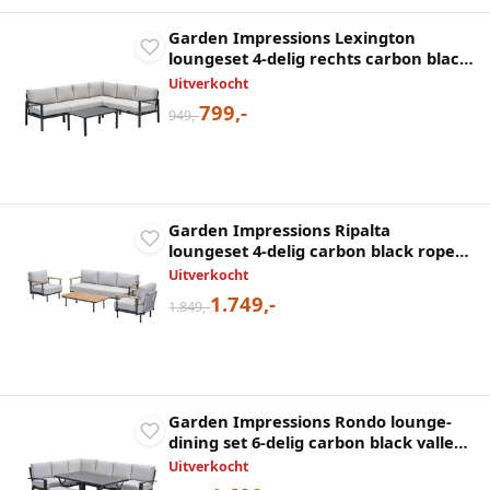
Garden Impressions Lexington
loungeset 4-delig rechts carbon black
desert sand
Uitverkocht
799,-
949,-
Garden Impressions Ripalta
loungeset 4-delig carbon black rope
grijs
Uitverkocht
1.749,-
1.849,-
Garden Impressions Rondo lounge-
dining set 6-delig carbon black valley
sand
Uitverkocht