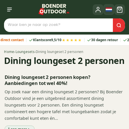
★★★★★
t contact
Klantscore
9,5/10
30 dagen retour
2 jaar 
Home
›
Loungesets
›
Dining loungeset 2 personen
Dining loungeset 2 personen
Dining loungeset 2 personen kopen?
Aanbiedingen tot wel 40%!
Op zoek naar een dining loungeset 2 personen? Bij Boender
Outdoor vind je een uitgebreid assortiment dining
loungesets voor 2 personen. Een dining loungeset
combineert een hogere tafel met loungebanken zodat je
comfortabel kunt eten én…