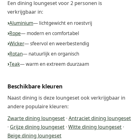
Een dining loungeset voor 2 personen is
verkrijgbaar in:
Aluminium
— lichtgewicht en roestvrij
Rope
— modern en comfortabel
Wicker
— sfeervol en weerbestendig
Rotan
— natuurlijk en organisch
Teak
— warm en extreem duurzaam
Beschikbare kleuren
Naast dining is deze loungeset ook verkrijgbaar in
andere populaire kleuren:
Zwarte dining loungeset
·
Antraciet dining loungeset
·
Grijze dining loungeset
·
Witte dining loungeset
·
Beige dining loungeset