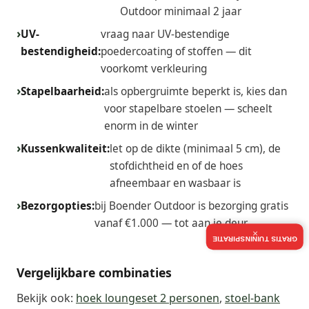
Outdoor minimaal 2 jaar
UV-
vraag naar UV-bestendige
bestendigheid:
poedercoating of stoffen — dit
voorkomt verkleuring
Stapelbaarheid:
als opbergruimte beperkt is, kies dan
voor stapelbare stoelen — scheelt
enorm in de winter
Kussenkwaliteit:
let op de dikte (minimaal 5 cm), de
stofdichtheid en of de hoes
afneembaar en wasbaar is
Bezorgopties:
bij Boender Outdoor is bezorging gratis
vanaf €1.000 — tot aan je deur
×
GRATIS TUININSPIRATIE
Vergelijkbare combinaties
Bekijk ook:
hoek loungeset 2 personen
,
stoel-bank