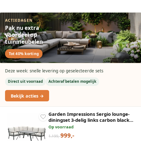
ACTIEDAGEN
Pak nu extra
voordeel op
tuinmeubelen
Tot 40% korting
Deze week: snelle levering op geselecteerde sets
Direct uit voorraad
Achteraf betalen mogelijk
Bekijk acties →
Garden Impressions Sergio lounge-
diningset 3-delig links carbon black
desert sand
Op voorraad
999,-
1.199,-