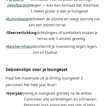
zweefparasol
:
dagen — kies een formaat dat minimaal
1 meter groter is dan je loungeset
Buitenkleed
:
definieert de zitzone en voegt warmte toe
aan een stenen terras
Sfeerverlichting:
lichtslingers of tuinfakkels maken je
terras ook 's avonds gezellig
Beschermhoes
:
beschermt je investering tegen regen,
zon en bladval
Seizoenstips voor je loungeset
Haal het maximale uit je dining loungeset 2
personen het hele jaar door:
Voorjaar:
reinig je loungeset grondig na de winter.
Controleer alle verbindingen en schroeven.
Behandel hout eventueel met olie of beits.