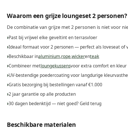
Waarom een grijze loungeset 2 personen?
De combinatie van grijze met 2 personen is niet voor niet
Past bij vrijwel elke geveltint en terrasvloer
Ideaal formaat voor 2 personen — perfect als loveseat of
Beschikbaar in
aluminium
,
rope
,
wicker
en
teak
Combineer met
loungekussens
voor extra comfort en kleur
UV-bestendige poedercoating voor langdurige kleurvasthe
Gratis bezorging bij bestellingen vanaf €1.000
2 jaar garantie op alle producten
30 dagen bedenktijd — niet goed? Geld terug
Beschikbare materialen