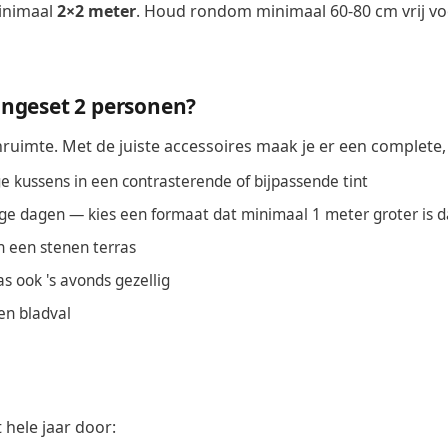
minimaal
2×2 meter
. Houd rondom minimaal 60-80 cm vrij vo
oungeset 2 personen?
nruimte. Met de juiste accessoires maak je er een complete, 
 kussens in een contrasterende of bijpassende tint
e dagen — kies een formaat dat minimaal 1 meter groter is d
n een stenen terras
as ook 's avonds gezellig
en bladval
 hele jaar door: