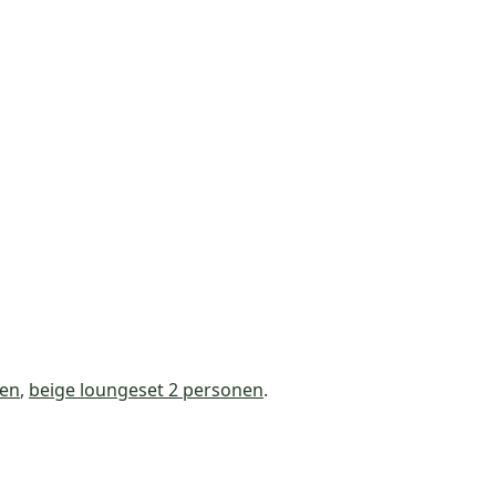
nen
,
beige loungeset 2 personen
.