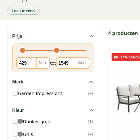
Lees meer
4 producten
Prijs
Nu 17% goedk
tot
Min
Max
Merk
Garden Impressions
(
4
)
Kleur
Donker grijs
(
1
)
Grijs
(
4
)