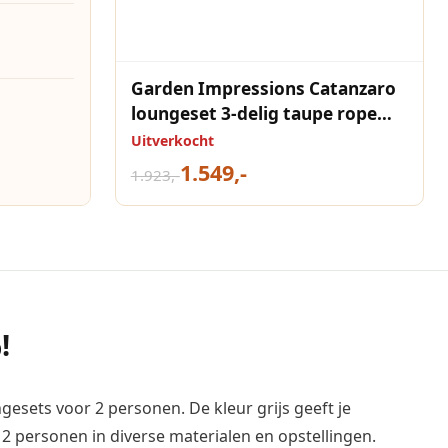
Garden Impressions Catanzaro
loungeset 3-delig taupe rope
grijs zand valley sand
Uitverkocht
1.549,-
1.923,-
!
gesets voor 2 personen. De kleur grijs geeft je
r 2 personen in diverse materialen en opstellingen.