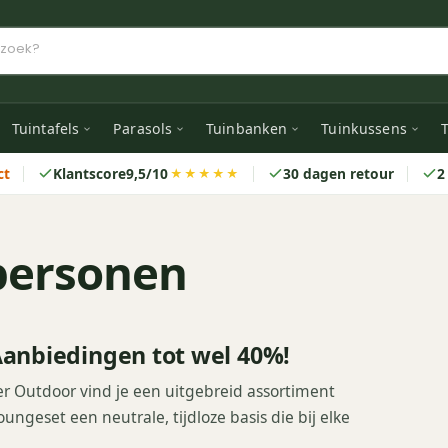
Tuintafels
Parasols
Tuinbanken
Tuinkussens
T
ct
Klantscore
9,5/10
30 dagen retour
2
★★★★★
 personen
Aanbiedingen tot wel 40%!
er Outdoor vind je een uitgebreid assortiment
oungeset een neutrale, tijdloze basis die bij elke