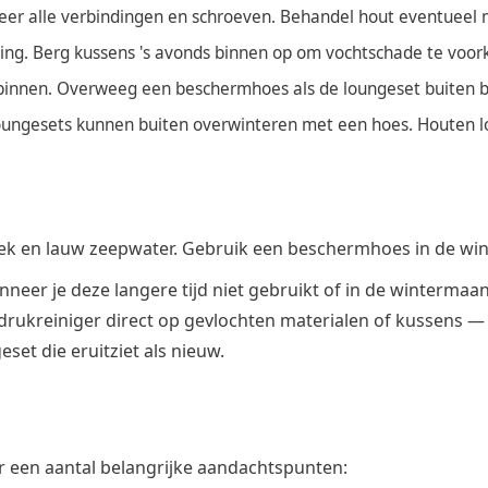
leer alle verbindingen en schroeven. Behandel hout eventueel me
ming. Berg kussens 's avonds binnen op om vochtschade te voo
innen. Overweeg een beschermhoes als de loungeset buiten bli
 loungesets kunnen buiten overwinteren met een hoes. Houten 
oek en lauw zeepwater. Gebruik een beschermhoes in de win
neer je deze langere tijd niet gebruikt of in de wintermaa
drukreiniger direct op gevlochten materialen of kussens — 
et die eruitziet als nieuw.
 er een aantal belangrijke aandachtspunten: