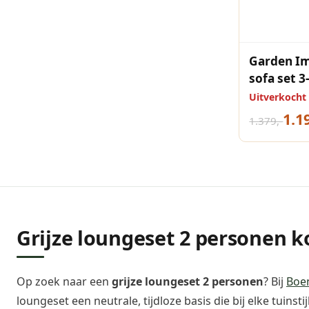
Garden Im
sofa set 3
zand vall
Uitverkocht
1.1
1.379,-
Grijze loungeset 2 personen 
Op zoek naar een
grijze loungeset 2 personen
? Bij
Boe
loungeset een neutrale, tijdloze basis die bij elke tuin