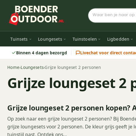
Tuinsets
Loungesets
Tuinstoelen
Ligbedden
Binnen 4 dagen bezorgd
Livechat voor direct conta
Home
›
Loungesets
›
Grijze loungeset 2 personen
Grijze loungeset 2
Grijze loungeset 2 personen kopen? 
Op zoek naar een grijze loungeset 2 personen? Bij Boend
grijze loungesets voor 2 personen. De kleur grijs geeft je l
tuinstijl past. Ontdek ons…