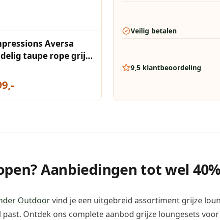
Veilig betalen
pressions Aversa
-delig taupe rope grijs
ey sand
9,5 klantbeoordeling
99,-
kopen? Aanbiedingen tot wel 40%
nder Outdoor
vind je een uitgebreid assortiment grijze loun
stijl past. Ontdek ons complete aanbod grijze loungesets voo