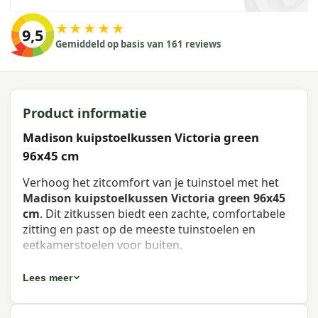
★★★★★
9,5
Gemiddeld op basis van 161 reviews
Product informatie
Madison kuipstoelkussen Victoria green
96x45 cm
Verhoog het zitcomfort van je tuinstoel met het
Madison kuipstoelkussen Victoria green 96x45
cm
. Dit zitkussen biedt een zachte, comfortabele
zitting en past op de meeste tuinstoelen en
eetkamerstoelen voor buiten.
Eigenschappen Madison
Lees meer
kuipstoelkussen Victoria green