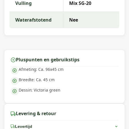
comfort. De collectie kenmerkt zich door trendy
Vulling
Mix SG-20
dessins, duurzame materialen en een uitstekende
pasvorm — perfect voor een comfortabele
Waterafstotend
Nee
buitenruimte.
Pluspunten en gebruikstips
Afmeting: Ca. 96x45 cm
Breedte: Ca. 45 cm
Dessin: Victoria green
Levering & retour
Levertijd