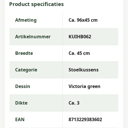
96x45 cm
Product specificaties
Artikelnummer:
KUIHB062
Afmeting
Ca. 96x45 cm
EAN:
8713229383602
Merk:
Madison
Artikelnummer
KUIHB062
Kleur:
green
Breedte
Ca. 45 cm
Afmeting:
Ca. 96x45 cm
Stof:
50% Cotton 50% Polyester
Categorie
Stoelkussens
Vulling:
Mix SG-20
Dessin
Victoria green
Kleurechtheid:
4 of 8
Garantie:
2 jaar
Dikte
Ca. 3
Gebruiksinstructies
EAN
8713229383602
Was de kussenhoes op lage temperatuur (als
afneembaar) of reinig de stof met een vochtige