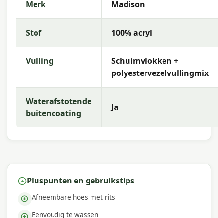
Merk
Madison
Dit
lounge-rugkussen
heeft een afmeting van ca.
40x60 cm en een comfortabele dikte van 10 cm.
Stof
100% acryl
De vulling bestaat uit een mix van foam flakes en
polyester fiberfill, wat zorgt voor een
ondersteunend en luchtig rugcomfort.
Vulling
Schuimvlokken +
polyestervezelvullingmix
De hoes is gemaakt van 100% acryl – een sterk,
UV-bestendig en waterafstotend materiaal dat
uitermate geschikt is voor gebruik in de
Waterafstotende
buitenlucht. Met een kleurechtheid van 7 op 8
Ja
buitencoating
blijft de
Manchester grijs
tint langdurig mooi en
fris, zelfs bij blootstelling aan zonlicht.
De rits maakt het eenvoudig om de hoes af te
nemen voor een grondige reiniging, wat het
onderhoud extra gemakkelijk maakt.
Pluspunten en gebruikstips
Onderhoudstips
Afneembare hoes met rits
Houd je
lounge-rugkussen
in topconditie door
Eenvoudig te wassen