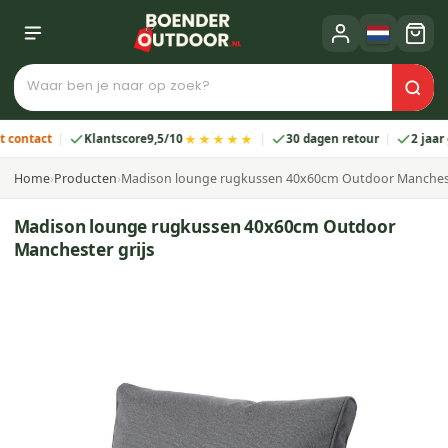
★★★★★
tact
Klantscore
9,5/10
30 dagen retour
2 jaar gara
Home
›
Producten
›
Madison lounge rugkussen 40x60cm Outdoor Manchest
Madison lounge rugkussen 40x60cm Outdoor
Manchester grijs