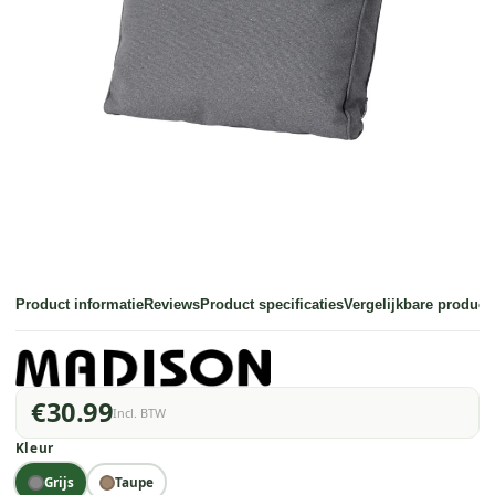
Product informatie
Reviews
Product specificaties
Vergelijkbare product
€30.99
Incl. BTW
Kleur
Grijs
Taupe