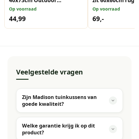
40x73cm Outdoor
zit 60x60cm rug 
Manchester Grijs
Outdoor Manchest
Op voorraad
Op voorraad
44,99
69,-
Veelgestelde vragen
Zijn Madison tuinkussens van
goede kwaliteit?
Welke garantie krijg ik op dit
product?