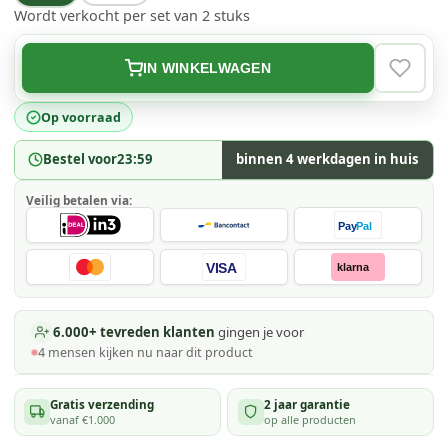
Wordt verkocht per set van 2 stuks
IN WINKELWAGEN
VERLAN
Op voorraad
Bestel voor
23:59
binnen 4 werkdagen in huis
Veilig betalen via:
Pay
Pal
VISA
klarna
6.000+ tevreden klanten
gingen je voor
4
mensen kijken
nu naar dit product
Gratis verzending
2 jaar garantie
vanaf €1.000
op alle producten