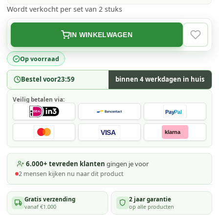
Wordt verkocht per set van 2 stuks
IN WINKELWAGEN
VERLAN
Op voorraad
Bestel voor
23:59
binnen 4 werkdagen in huis
Veilig betalen via:
Pay
Pal
VISA
klarna
6.000+ tevreden klanten
gingen je voor
2
mensen kijken
nu naar dit product
Gratis verzending
2 jaar garantie
vanaf €1.000
op alle producten