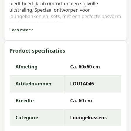
biedt heerlijk zitcomfort en een stijlvolle
uitstraling. Speciaal ontworpen voor
loungebanken en -sets, met een perfecte pasvorm
en duurzame materialen.
Lees meer
Eigenschappen Madison lounge
zitkussen Basic grey 60x60 cm
Product specificaties
Artikelnummer:
LOU1A046
EAN:
8713229223656
Afmeting
Ca. 60x60 cm
Merk:
Madison
Artikelnummer
LOU1A046
Kleur:
grey
Afmeting:
Ca. 60x60 cm
Breedte
Ca. 60 cm
Stof:
95% Polyester, 5% other fibers
Categorie
Loungekussens
Vulling:
Mix SG-20