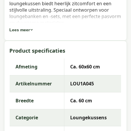
loungekussen biedt heerlijk zitcomfort en een
stijlvolle uitstraling. Speciaal ontworpen voor
loungebanken en -sets, met een perfecte pasvorm
en duurzame materialen.
Lees meer
Eigenschappen Madison lounge
zitkussen Basic taupe 60x60 cm
Product specificaties
Artikelnummer:
LOU1A045
EAN:
8713229276188
Afmeting
Ca. 60x60 cm
Merk:
Madison
Artikelnummer
LOU1A045
Kleur:
taupe
Afmeting:
Ca. 60x60 cm
Breedte
Ca. 60 cm
Stof:
95% Polyester, 5% other fibers
Categorie
Loungekussens
Vulling:
Mix SG-20