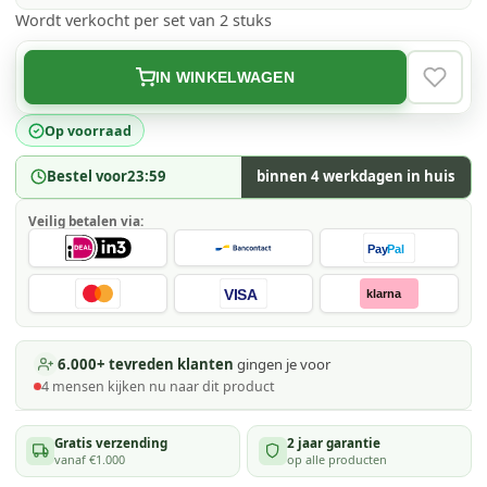
Wordt verkocht per set van 2 stuks
IN WINKELWAGEN
VERLAN
Op voorraad
Bestel voor
23:59
binnen 4 werkdagen in huis
Veilig betalen via:
Pay
Pal
VISA
klarna
6.000+ tevreden klanten
gingen je voor
4
mensen kijken
nu naar dit product
Gratis verzending
2 jaar garantie
vanaf €1.000
op alle producten