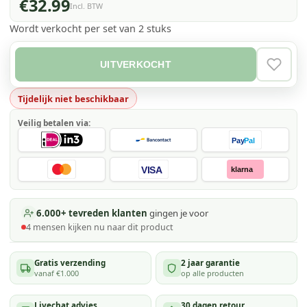
€32.99
Incl. BTW
Wordt verkocht per set van 2 stuks
UITVERKOCHT
VERLAN
Tijdelijk niet beschikbaar
Veilig betalen via:
Pay
Pal
VISA
klarna
6.000+ tevreden klanten
gingen je voor
4
mensen kijken
nu naar dit product
Gratis verzending
2 jaar garantie
vanaf €1.000
op alle producten
Livechat advies
30 dagen retour