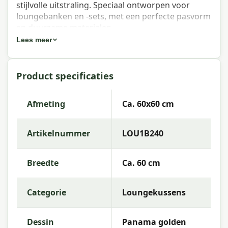
stijlvolle uitstraling. Speciaal ontworpen voor
loungebanken en -sets, met een perfecte pasvorm
en duurzame materialen.
Lees meer
Eigenschappen Madison lounge
zitkussen Panama golden glow
Product specificaties
60x60 cm
Artikelnummer:
LOU1B240
Afmeting
Ca. 60x60 cm
EAN:
8713229287221
Artikelnummer
LOU1B240
Merk:
Madison
Kleur:
glow
Breedte
Ca. 60 cm
Afmeting:
Ca. 60x60 cm
Categorie
Loungekussens
Stof:
50% Cotton 45% Polyester 5% Other fibers
Vulling:
Mix SG-20
Dessin
Panama golden