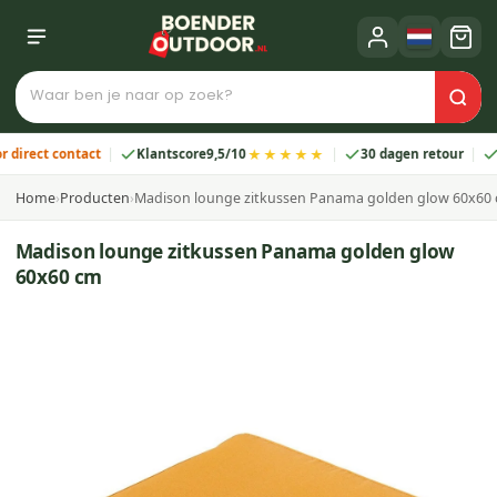
★★★★★
ct contact
Klantscore
9,5/10
30 dagen retour
2 jaa
Home
›
Producten
›
Madison lounge zitkussen Panama golden glow 60x60
Madison lounge zitkussen Panama golden glow
60x60 cm