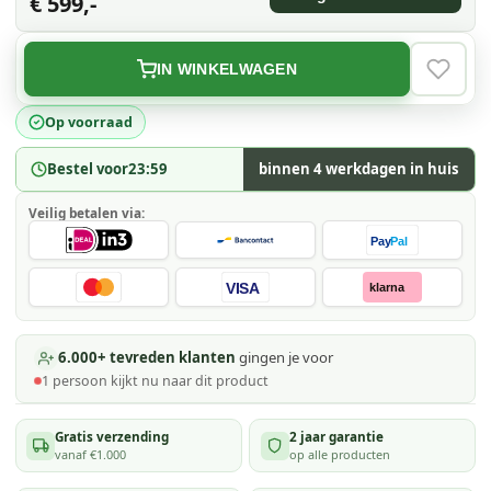
€ 599,-
IN WINKELWAGEN
VERLAN
Op voorraad
Bestel voor
23:59
binnen 4 werkdagen in huis
Veilig betalen via:
Pay
Pal
VISA
klarna
6.000+ tevreden klanten
gingen je voor
1
persoon kijkt
nu naar dit product
Gratis verzending
2 jaar garantie
vanaf €1.000
op alle producten