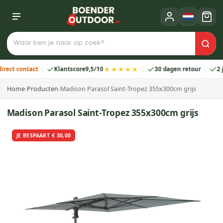
★★★★★
 contact
Klantscore
9,5/10
30 dagen retour
2 jaar 
Home
›
Producten
›
Madison Parasol Saint-Tropez 355x300cm grijs
Madison Parasol Saint-Tropez 355x300cm grijs
JE BESPAART € 30,00