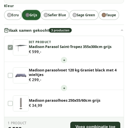
Kleur
Ecru
Grijs
Safier Blue
Sage Green
Taupe
Vaak samen gekocht
3
producten
DIT PRODUCT
Madison Parasol Saint-Tropez 355x300cm grijs
€ 599,-
+
Madison parasolvoet 120 kg Graniet black met 4
wieltjes
€ 299,-
+
Madison parasolhoes 250x55/60cm grijs
€ 34,99
1
PRODUCT
Voeg combinatie toe