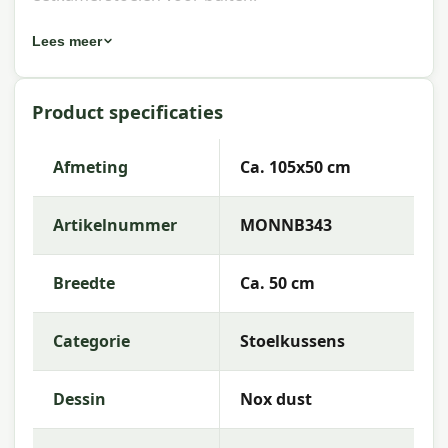
Eigenschappen Madison stoelkussen
Lees meer
lage rug Nox dust 105x50 cm
Artikelnummer:
MONNB343
Product specificaties
EAN:
8713229076573
Afmeting
Ca. 105x50 cm
Merk:
Madison
Kleur:
dust
Artikelnummer
MONNB343
Afmeting:
Ca. 105x50 cm
Breedte
Ca. 50 cm
Stof:
50% Cotton 45% Polyester 5% Other fibers
Vulling:
Mix SG-20
Categorie
Stoelkussens
Kleurechtheid:
6 of 8
Dessin
Nox dust
Garantie:
2 jaar