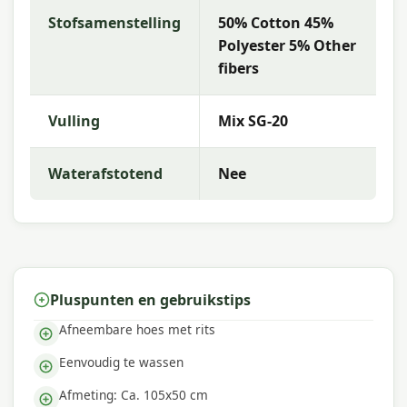
Stofsamenstelling
50% Cotton 45%
Met
Madison
kies je voor hoogwaardige
tuinkussens met uitstekende kleurechtheid en
Polyester 5% Other
comfort. De collectie kenmerkt zich door trendy
fibers
dessins, duurzame materialen en een uitstekende
pasvorm — perfect voor een comfortabele
Vulling
Mix SG-20
buitenruimte.
Waterafstotend
Nee
Pluspunten en gebruikstips
Afneembare hoes met rits
Eenvoudig te wassen
Afmeting: Ca. 105x50 cm