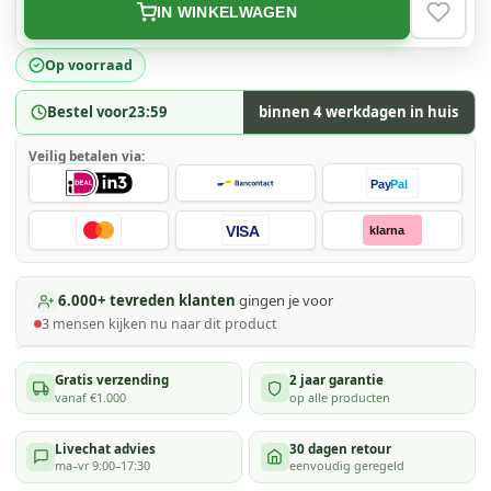
IN WINKELWAGEN
VERLAN
Op voorraad
Bestel voor
23:59
binnen 4 werkdagen in huis
Veilig betalen via:
Pay
Pal
VISA
klarna
6.000+ tevreden klanten
gingen je voor
3
mensen kijken
nu naar dit product
Gratis verzending
2 jaar garantie
vanaf €1.000
op alle producten
Livechat advies
30 dagen retour
ma–vr 9:00–17:30
eenvoudig geregeld