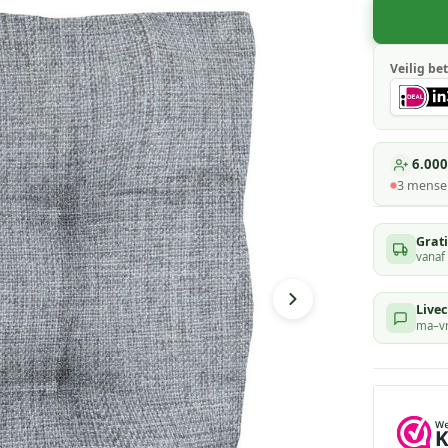
Veilig bet
6.000
3
mensen
Grat
vanaf
Livec
ma–vr