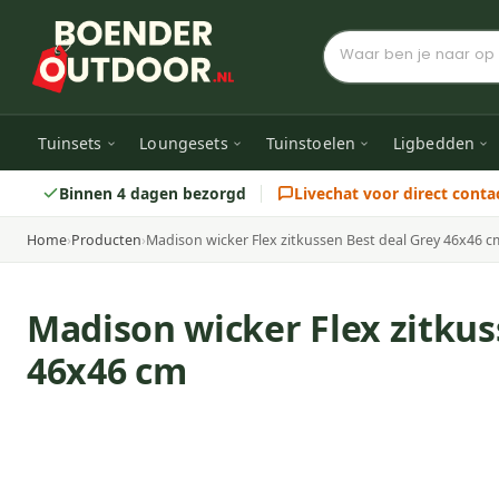
Tuinsets
Loungesets
Tuinstoelen
Ligbedden
Binnen 4 dagen bezorgd
Livechat voor direct conta
Home
›
Producten
›
Madison wicker Flex zitkussen Best deal Grey 46x46 c
Madison wicker Flex zitkus
46x46 cm