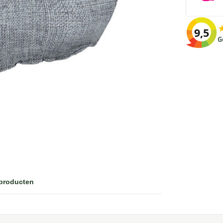
9,5
G
 producten