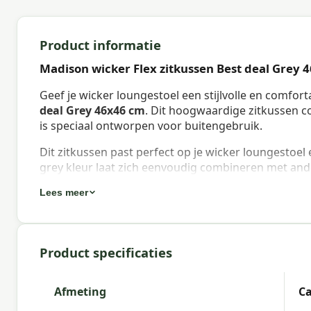
Product informatie
Madison wicker Flex zitkussen Best deal Grey 
Geef je wicker loungestoel een stijlvolle en comfo
deal Grey 46x46 cm
. Dit hoogwaardige zitkussen 
is speciaal ontworpen voor buitengebruik.
Dit zitkussen past perfect op je wicker loungestoel
grey kleur laat zich eenvoudig combineren met ande
Lees meer
Eigenschappen Madison wicker Flex zi
Waterafstotend:
Niet waterafstotend. Het wordt a
beschermen.
Product specificaties
Bevestiging:
Voorzien van touwtjes om het kussen s
Afmeting
Ca
Onderhoudstips