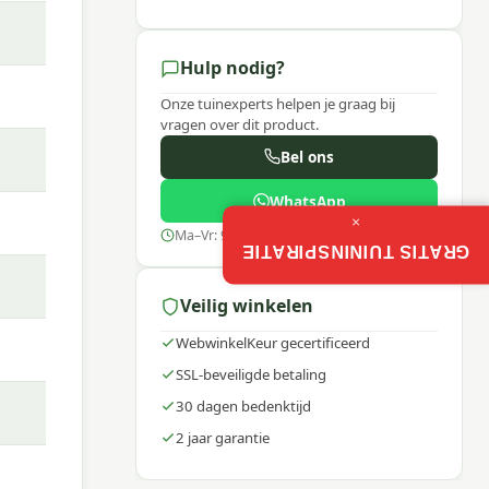
l een
Hulp nodig?
Onze tuinexperts helpen je graag bij
vragen over dit product.
il of
Bel ons
WhatsApp
×
Ma–Vr: 9:00–17:30
biedt
GRATIS TUININSPIRATIE
en
Veilig winkelen
WebwinkelKeur gecertificeerd
SSL-beveiligde betaling
30 dagen bedenktijd
2 jaar garantie