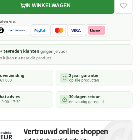
IN WINKELWAGEN
VERLAN
alen via:
VISA
klarna
Pay
Pal
+ tevreden klanten
gingen je voor
 kijken
nu naar dit product
is verzending
2 jaar garantie
 €1.000
op alle producten
hat advies
30 dagen retour
 9:00–17:30
eenvoudig geregeld