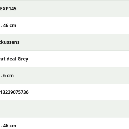
 te bergen bij regen en nachtelijke dauw. Gebruik eventuee
LEXP145
en vuil.
. 46 cm
en? Neem gerust contact met ons op. Bel ons, stuur een e-ma
uinmeubelexperts staat klaar om je te helpen!
tkussens
at deal Grey
 met een uitstekende prijs-kwaliteitverhouding. Madison 
d en uitstekend comfort, zodat jij de beste keuze kunt mak
. 6 cm
13229075736
. 46 cm