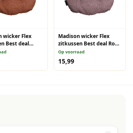
 wicker Flex
Madison wicker Flex
en Best deal
zitkussen Best deal Rose
6x46 cm
46x46 cm
aad
Op voorraad
15,99