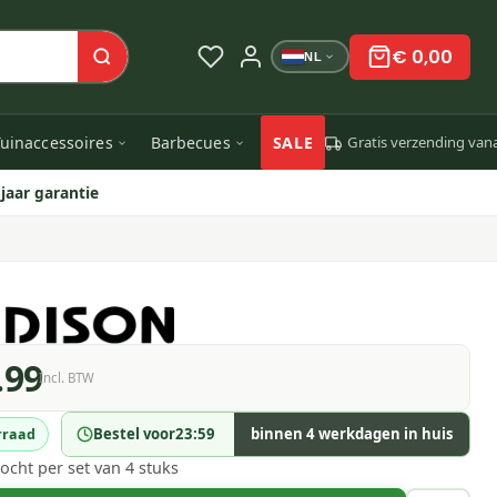
€ 0,00
NL
uinaccessoires
Barbecues
SALE
Gratis verzending van
 jaar garantie
.99
Incl. BTW
Bestel voor
23:59
binnen 4 werkdagen in huis
rraad
ocht per set van 4 stuks