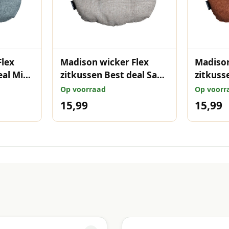
Flex
Madison wicker Flex
Madison
eal Mint
zitkussen Best deal Sand
zitkuss
46x46 cm
Terra 4
Op voorraad
Op voorr
15,99
15,99