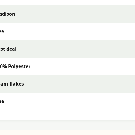
adison
ee
st deal
0% Polyester
am flakes
ee