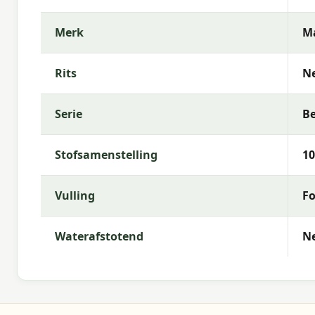
Merk
M
Rits
N
Serie
Be
Stofsamenstelling
10
Vulling
Fo
Waterafstotend
N