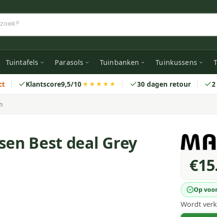
Tuintafels
Parasols
Tuinbanken
Tuinkussens
T
ct
Klantscore
9,5/10
30 dagen retour
2
★★★★★
m
sen Best deal Grey
€15
Op voo
Wordt verk