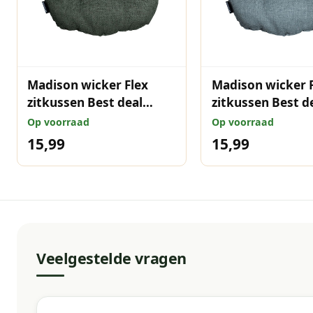
Madison wicker Flex
Madison wicker 
zitkussen Best deal
zitkussen Best d
Green 46x46 cm
46x46 cm
Op voorraad
Op voorraad
15,99
15,99
Veelgestelde vragen