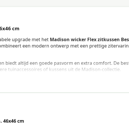
46x46 cm
rtabele upgrade met het
Madison wicker Flex zitkussen Bes
combineert een modern ontwerp met een prettige zitervari
 en biedt altijd een goede pasvorm en extra comfort. De bes
re tuinaccessoires of kussens uit de Madison-collectie.
tkussen Best deal Grey 46x46 cm
anbevolen om het kussen bij regen op te bergen of te
tevig aan je stoel vast te maken.
. 46x46 cm