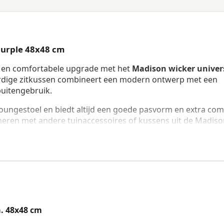
purple 48x48 cm
lle en comfortabele upgrade met het
Madison wicker univer
rdige zitkussen combineert een modern ontwerp met een
buitengebruik.
 loungestoel en biedt altijd een goede pasvorm en extra com
eren met andere tuinaccessoires of kussens uit de Madiso
seel zitkussen Panama purple 48x48 cm
anbevolen om het kussen bij regen op te bergen of te
tevig aan je stoel vast te maken.
. 48x48 cm