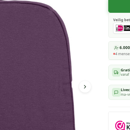
Veilig bet
6.000
4
mensen
Grat
vanaf
Livec
ma–vr