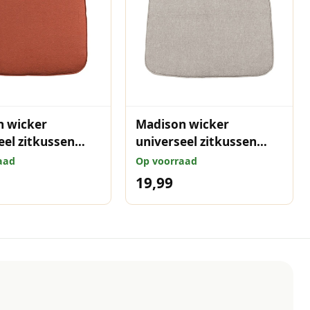
n wicker
Madison wicker
eel zitkussen
universeel zitkussen
terra 48x48 cm
Panama blend 48x48 cm
aad
Op voorraad
19,99