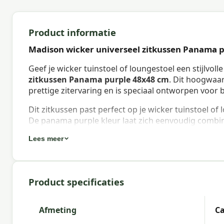
Product informatie
Madison wicker universeel zitkussen Panama 
Geef je wicker tuinstoel of loungestoel een stijlvo
zitkussen Panama purple 48x48 cm
. Dit hoogwaa
prettige zitervaring en is speciaal ontworpen voor 
Dit zitkussen past perfect op je wicker tuinstoel of
De panama purple kleur laat zich eenvoudig combin
collectie.
Lees meer
Eigenschappen Madison wicker univer
Waterafstotend:
Niet waterafstotend. Het wordt a
Product specificaties
beschermen.
Bevestiging:
Voorzien van touwtjes om het kussen s
Afmeting
Ca