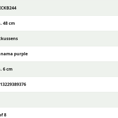
ICKB244
 te bergen bij regen en nachtelijke dauw. Gebruik eventuee
en vuil.
. 48 cm
en? Neem gerust contact met ons op. Bel ons, stuur een e-ma
tkussens
uinmeubelexperts staat klaar om je te helpen!
anama purple
 met een uitstekende prijs-kwaliteitverhouding. Madison 
. 6 cm
d en uitstekend comfort, zodat jij de beste keuze kunt mak
13229389376
of 8