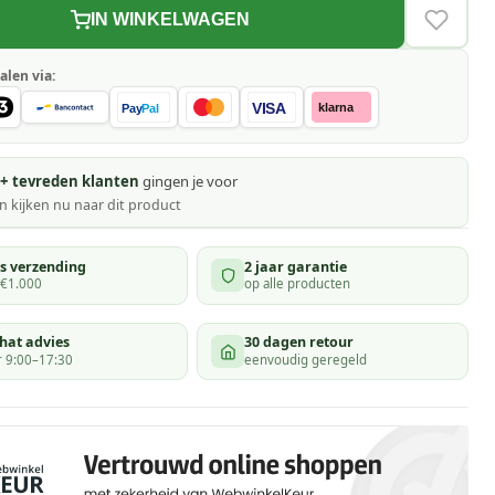
IN WINKELWAGEN
VERLAN
alen via:
VISA
klarna
Pay
Pal
+ tevreden klanten
gingen je voor
 kijken
nu naar dit product
is verzending
2 jaar garantie
 €1.000
op alle producten
hat advies
30 dagen retour
 9:00–17:30
eenvoudig geregeld