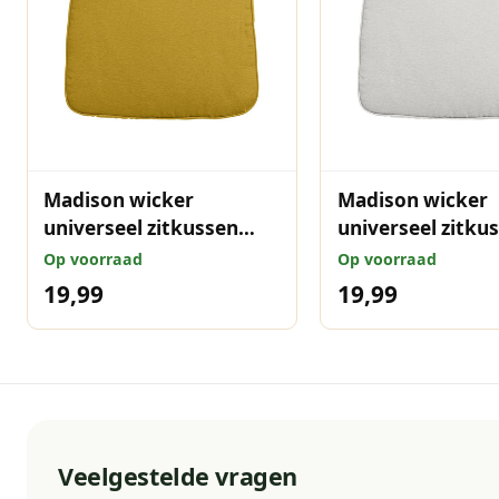
Madison wicker
Madison wicker
universeel zitkussen
universeel zitku
Panama mustard 48x48
Panama linnen 4
Op voorraad
Op voorraad
cm
19,99
19,99
Veelgestelde vragen