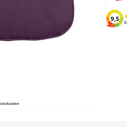
9,5
G
 producten