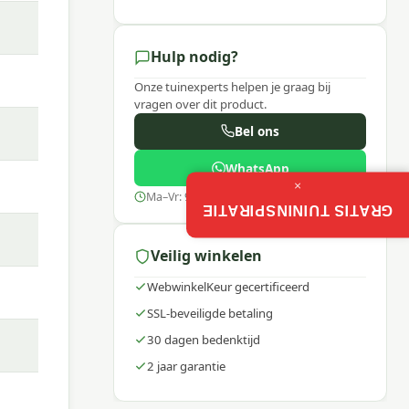
l een
Hulp nodig?
Onze tuinexperts helpen je graag bij
vragen over dit product.
Bel ons
il of
WhatsApp
×
Ma–Vr: 9:00–17:30
GRATIS TUININSPIRATIE
biedt
en
Veilig winkelen
WebwinkelKeur gecertificeerd
SSL-beveiligde betaling
30 dagen bedenktijd
2 jaar garantie