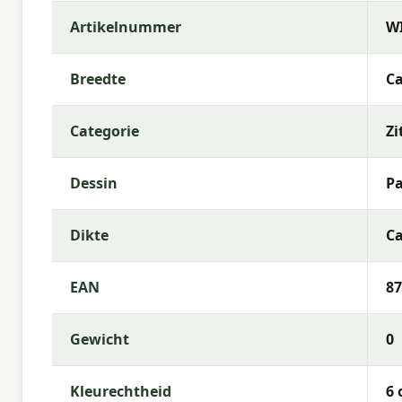
Onderhoudstips
Artikelnummer
W
Houd je zitkussen in topconditie door het droog op
beschermhoes voor extra bescherming tegen vocht 
Breedte
Ca
Meer informatie of advies nodig?
Heb je vragen of wil je meer weten over dit zitkuss
Categorie
Zi
WhatsApp, of bezoek onze webshop. Ons team van t
Dessin
P
Waarom Madison?
Met Madison kies je voor hoogwaardige tuinkussens
Dikte
Ca
een uitgebreid assortiment met sterke kleurvasthei
voor jouw buitenruimte.
EAN
87
Gewicht
0
Kleurechtheid
6 