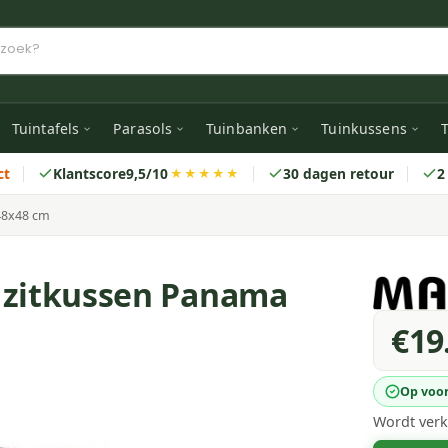
Tuintafels
Parasols
Tuinbanken
Tuinkussens
T
ct
Klantscore
9,5/10
30 dagen retour
2
★★★★★
48x48 cm
 zitkussen Panama
€19
Op voo
Wordt verk