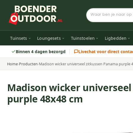
Tuinsets
Loungesets
Tuinstoelen
Ligbedden
Binnen 4 dagen bezorgd
Livechat voor direct conta
Home
›
Producten
›
Madison wicker universeel zitkussen Panama purple 
Madison wicker universeel
purple 48x48 cm