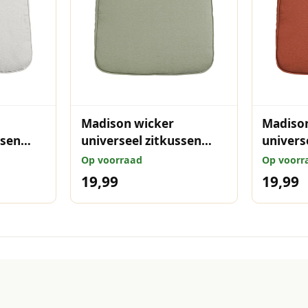
Madison wicker
Madiso
ssen
universeel zitkussen
univers
8x48 cm
Panama sage 48x48 cm
Panama 
Op voorraad
Op voorr
19,99
19,99