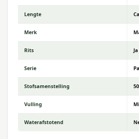
Lengte
Ca
Merk
M
Rits
Ja
Serie
P
Stofsamenstelling
50
Vulling
Mi
Waterafstotend
N