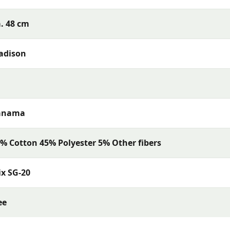
. 48 cm
adison
anama
% Cotton 45% Polyester 5% Other fibers
x SG-20
ee