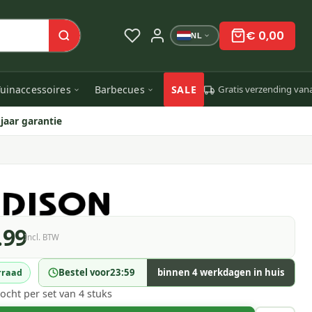
€ 0,00
NL
uinaccessoires
Barbecues
SALE
Gratis verzending van
 jaar garantie
.99
Incl. BTW
Bestel voor
23:59
binnen 4 werkdagen in huis
rraad
ocht per set van 4 stuks