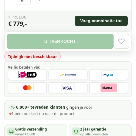
1
PRODUCT
Voeg combinatie toe
€ 779,-
UITVERKOCHT
VERLAN
Tijdelijk niet beschikbaar
Veilig betalen via:
Pay
Pal
VISA
klarna
6.000+ tevreden klanten
gingen je voor
1
persoon kijkt
nu naar dit product
Gratis verzending
2 jaar garantie
vanaf €1.000
op alle producten