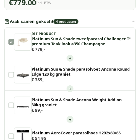
€779.00
Incl. BTW
Vaak samen gekocht
4
producten
DIT PRODUCT
Platinum Sun & Shade zweefparasol Challenger T²
premium Teak look ø350 Champagne
€ 779,-
+
Platinum Sun & Shade parasolvoet Ancona Round
Edge 120 kg graniet
€ 389,-
+
Platinum Sun & Shade Ancona Weight Add-on
30kg graniet
€ 89,-
+
Platinum AeroCover parasolhoes H292x60/65
€ 54,95