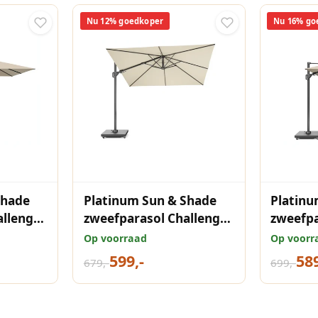
Nu 12% goedkoper
Nu 16% go
Shade
Platinum Sun & Shade
Platinu
allenger
zweefparasol Challenger
zweefpa
300
T² premium 300x300
T² pre
Op voorraad
Op voorr
Champagne.
Champa
599,-
589
679,-
699,-