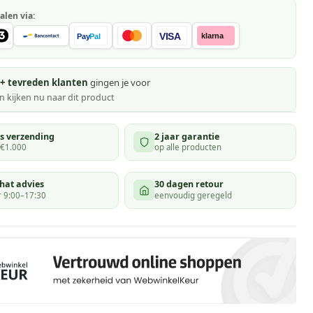
alen via:
VISA
klarna
Pay
Pal
+ tevreden klanten
gingen je voor
 kijken
nu naar dit product
is verzending
2 jaar garantie
 €1.000
op alle producten
hat advies
30 dagen retour
 9:00–17:30
eenvoudig geregeld