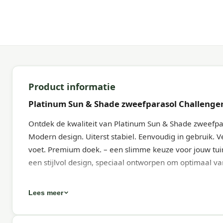
Product informatie
Platinum Sun & Shade zweefparasol Challenge
Ontdek de kwaliteit van Platinum Sun & Shade zweefp
Modern design. Uiterst stabiel. Eenvoudig in gebruik.
voet. Premium doek. – een slimme keuze voor jouw tuin 
een stijlvol design, speciaal ontworpen om optimaal va
Eigenschappen
Lees meer
Platinum Sun & Shade zweefparasol Challenger T¹ P
design. Stabiliteit| Uiterst stabiel. Gebruiksgemak| M