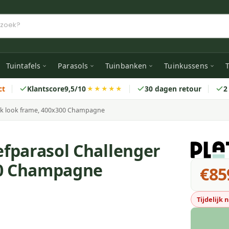
Tuintafels
Parasols
Tuinbanken
Tuinkussens
T
ct
Klantscore
9,5/10
30 dagen retour
2
★★★★★
eak look frame, 400x300 Champagne
fparasol Challenger
00 Champagne
€85
Tijdelijk 