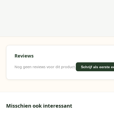
Platinum staat bekend om hoogwaardige parasols en tui
profiteert van innovatie, duurzaamheid en gebruiksgem
Reviews
Nog geen reviews voor dit product.
Schrijf als eerste 
Misschien ook interessant