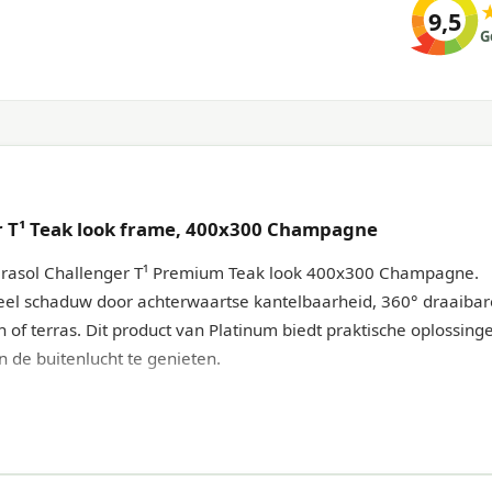
9,5
G
r T¹ Teak look frame, 400x300 Champagne
arasol Challenger T¹ Premium Teak look 400x300 Champagne.
 Veel schaduw door achterwaartse kantelbaarheid, 360° draaibar
of terras. Dit product van Platinum biedt praktische oplossing
n de buitenlucht te genieten.
remium 400x300 Champagne met Teak look frame. Design| Mod
akkelijk te openen en sluiten. Schaduwvlak| Geeft veel schaduw