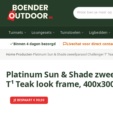
Tuinsets
Loungesets
Tuinstoelen
Ligbedden
Binnen 4 dagen bezorgd
Livechat voor direct conta
Home
›
Producten
›
Platinum Sun & Shade zweefparasol Challenger T¹ T
Platinum Sun & Shade zwee
T¹ Teak look frame, 400x3
JE BESPAART € 90,00