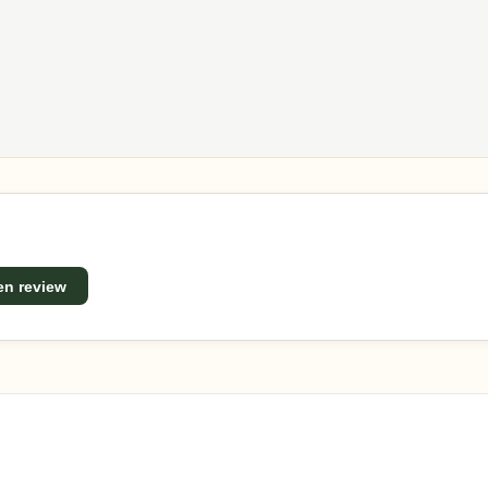
naccessoires met een uitstekende prijs-kwaliteitverhouding. J
ak – ideaal voor iedere buitenruimte.
een review