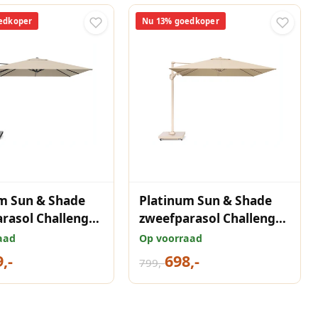
edkoper
Nu 13% goedkoper
m Sun & Shade
Platinum Sun & Shade
rasol Challenger
zweefparasol Challenger
mium 350x260
T² Sandstone frame,
aad
Op voorraad
gne.
300x300 Champagne
,-
698,-
799,-