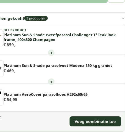
men gekocht
3
producten
DIT PRODUCT
Platinum Sun & Shade zweefparasol Challenger T¹ Teak look
frame, 400x300 Champagne
€ 859,-
+
Platinum Sun & Shade parasolvoet Modena 150 kg graniet
€ 469,-
+
Platinum AeroCover parasolhoes H292x60/65
€ 54,95
T
Voeg combinatie toe