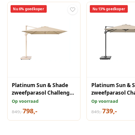
Nu 6% goedkoper
Nu 13% goedkoper
Platinum Sun & Shade
Platinum Sun & 
zweefparasol Challenger
zweefparasol Ch
T¹ Sandstone frame,
T¹ premium 400x
Op voorraad
Op voorraad
400x300 Champagne.
Champagne.
798,-
739,-
849,-
849,-