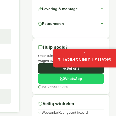
it|
Levering & montage
ng.
Retourneren
num
m Sun
ond.
Hulp nodig?
ikt.
×
Onze tuinexperts helpen je graag bij
GRATIS TUININSPIRATIE
vragen over dit product.
Bel ons
erg op
WhatsApp
Ma–Vr: 9:00–17:30
Veilig winkelen
WebwinkelKeur gecertificeerd