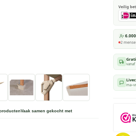
Veilig bet
6.000
2
mensen
Grat
vanaf
Livec
ma–vr
 producten
Vaak samen gekocht met