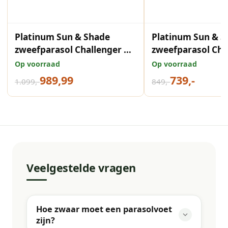
Platinum Sun & Shade
Platinum Sun & S
zweefparasol Challenger T¹
zweefparasol Cha
Telescope premium
400x300 Manhatt
Op voorraad
Op voorraad
350x350 Havana.
989,99
739,-
1.099,-
849,-
Veelgestelde vragen
Hoe zwaar moet een parasolvoet
zijn?