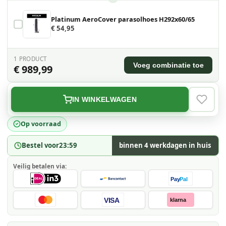
Platinum AeroCover parasolhoes H292x60/65
€ 54,95
1
PRODUCT
Voeg combinatie toe
€ 989,99
IN WINKELWAGEN
VERLAN
Op voorraad
Bestel voor
23:59
binnen 4 werkdagen in huis
Veilig betalen via:
Pay
Pal
VISA
klarna