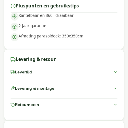
Hierdoor heeft u meer ruimte op uw terras. De
Pluspunten en gebruikstips
ingraafvoet is makkelijk te plaatsen. Parasolhoes| Houd
uw parasol als nieuw en dek deze af met een AeroCover
Kantelbaar en 360° draaibaar
ademende parasolhoes (art.nr. 7978) wanneer u deze
2 Jaar garantie
langere tijd niet gebruikt.
Afmeting parasoldoek: 350x350cm
Onderhoudstips
Houd je Platinum tuinproduct in topconditie door
regelmatig onderhoud. Reinig met milde
Levering & retour
schoonmaakmiddelen en berg op wanneer het
langdurig niet gebruikt wordt of bij extreme
Levertijd
weersomstandigheden.
Levering & montage
Meer informatie of advies nodig?
Neem gerust contact met ons op via e-mail, telefoon of
Retourneren
WhatsApp. Onze specialisten helpen je graag verder!
Waarom Platinum?