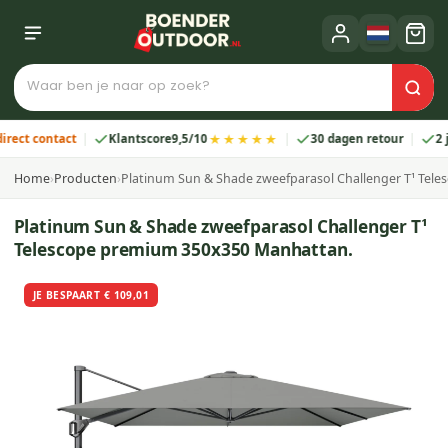
★★★★★
 contact
Klantscore
9,5/10
30 dagen retour
2 jaar 
Home
›
Producten
›
Platinum Sun & Shade zweefparasol Challenger T¹ Tel
Platinum Sun & Shade zweefparasol Challenger T¹
Telescope premium 350x350 Manhattan.
JE BESPAART € 109,01