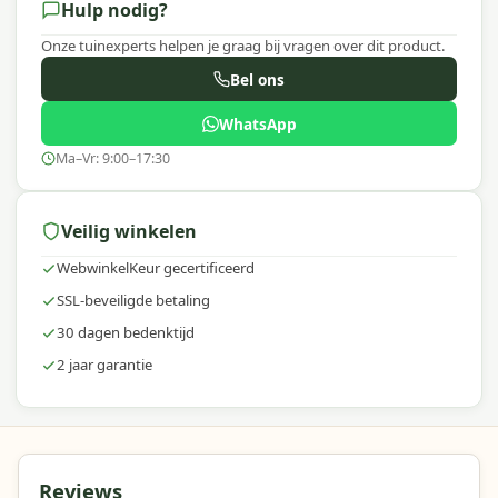
Hulp nodig?
Platinum staat bekend om hoogwaardige parasols en
tuinaccessoires met een uitstekende prijs-
Onze tuinexperts helpen je graag bij vragen over dit product.
kwaliteitverhouding. Je profiteert van innovatie,
Bel ons
duurzaamheid en gebruiksgemak – ideaal voor iedere
buitenruimte.
WhatsApp
Ma–Vr: 9:00–17:30
Veilig winkelen
WebwinkelKeur gecertificeerd
SSL-beveiligde betaling
30 dagen bedenktijd
2 jaar garantie
Reviews