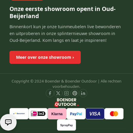
Onze eerste showroom opent in Oud-
Beijerland
Binnenkort kun je onze tuinmeubelen live bewonderen
en uitproberen in onze splinternieuwe showroom in
Oud-Beijerland. Kom langs en laat je inspireren!
Meer over onze showroom
›
Copyright © 2024 Boender & Boender Outdoor |
Alle rechten
voorbehouden.
VISA
Klarna
Pay
Pal
SprayPay