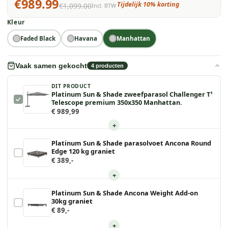
€989.99
Tijdelijk 10% korting
€1,099.00
Incl. BTW
Kleur
Faded Black
Havana
Manhattan
Vaak samen gekocht
4
producten
DIT PRODUCT
Platinum Sun & Shade zweefparasol Challenger T¹
Telescope premium 350x350 Manhattan.
€ 989,99
+
Platinum Sun & Shade parasolvoet Ancona Round
Edge 120 kg graniet
€ 389,-
+
Platinum Sun & Shade Ancona Weight Add-on
30kg graniet
€ 89,-
+