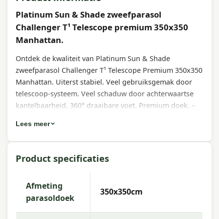
Platinum Sun & Shade zweefparasol
Challenger T¹ Telescope premium 350x350
Manhattan.
Ontdek de kwaliteit van Platinum Sun & Shade
zweefparasol Challenger T¹ Telescope Premium 350x350
Manhattan. Uiterst stabiel. Veel gebruiksgemak door
telescoop-systeem. Veel schaduw door achterwaartse
kantelbaarheid, 360° draaibare voet. Premium doek. –
een slimme keuze voor jouw tuin of terras. Dit product
Lees meer
van Platinum biedt praktische oplossingen met een
stijlvol design, speciaal ontworpen om optimaal van de
buitenlucht te genieten.
Product specificaties
Eigenschappen
Afmeting
350x350cm
Platinum Sun & Shade zweefparasol Challenger T¹
parasoldoek
Telescope Premium 350x350 Manhattan. Design|
Modern design met veel gebruiksgemak. Stabiliteit|