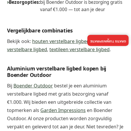
Bezorgopties:
bij Boender Outdoor is bezorging gratis
vanaf €1.000 — tot aan je deur
Vergelijkbare combinaties
×
Bekijk ook:
houten verstelbare ligbed
,
rotan
GRATIS TUININSPIRATIE
verstelbare ligbed
,
textileen verstelbare ligbed
.
Aluminium verstelbare ligbed kopen bij
Boender Outdoor
Bij
Boender Outdoor
bestel je een aluminium
verstelbare ligbed met gratis bezorging vanaf
€1.000. Wij bieden een uitgebreide collectie van
topmerken als
Garden Impressions
en Boender
Outdoor. Al onze producten worden zorgvuldig
verpakt en geleverd tot aan je deur. Niet tevreden? Je