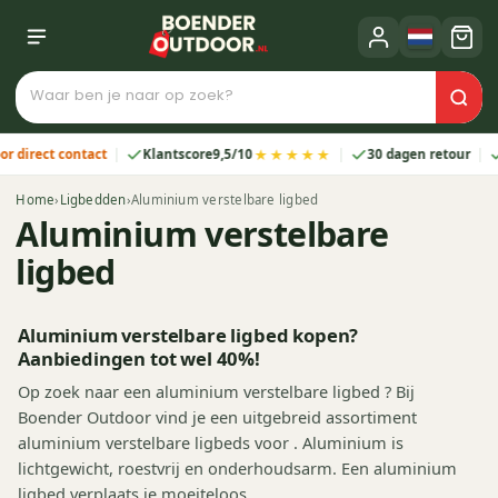
★★★★★
ect contact
Klantscore
9,5/10
30 dagen retour
2 ja
Home
›
Ligbedden
›
Aluminium verstelbare ligbed
Aluminium verstelbare
ligbed
Aluminium verstelbare ligbed kopen?
Aanbiedingen tot wel 40%!
Op zoek naar een aluminium verstelbare ligbed ? Bij
Boender Outdoor vind je een uitgebreid assortiment
aluminium verstelbare ligbeds voor . Aluminium is
lichtgewicht, roestvrij en onderhoudsarm. Een aluminium
ligbed verplaats je moeiteloos …