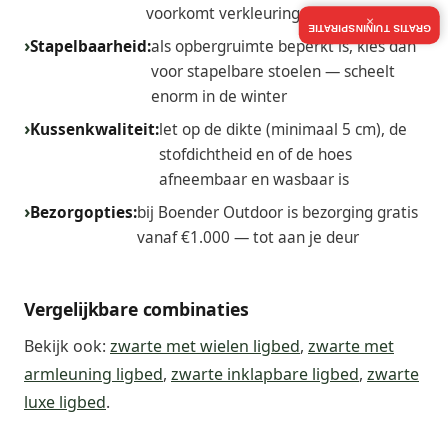
voorkomt verkleuring
×
GRATIS TUININSPIRATIE
Stapelbaarheid:
als opbergruimte beperkt is, kies dan
voor stapelbare stoelen — scheelt
enorm in de winter
Kussenkwaliteit:
let op de dikte (minimaal 5 cm), de
stofdichtheid en of de hoes
afneembaar en wasbaar is
Bezorgopties:
bij Boender Outdoor is bezorging gratis
vanaf €1.000 — tot aan je deur
Vergelijkbare combinaties
Bekijk ook:
zwarte met wielen ligbed
,
zwarte met
armleuning ligbed
,
zwarte inklapbare ligbed
,
zwarte
luxe ligbed
.