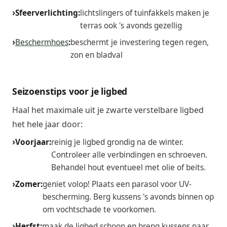
Sfeerverlichting:
lichtslingers of tuinfakkels maken je
terras ook 's avonds gezellig
Beschermhoes
:
beschermt je investering tegen regen,
zon en bladval
Seizoenstips voor je ligbed
Haal het maximale uit je zwarte verstelbare ligbed
het hele jaar door:
Voorjaar:
reinig je ligbed grondig na de winter.
Controleer alle verbindingen en schroeven.
Behandel hout eventueel met olie of beits.
Zomer:
geniet volop! Plaats een parasol voor UV-
bescherming. Berg kussens 's avonds binnen op
om vochtschade te voorkomen.
Herfst:
maak de ligbed schoon en breng kussens naar