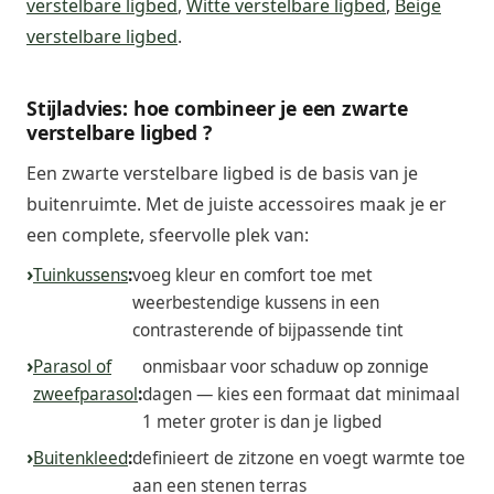
verstelbare ligbed
,
Witte verstelbare ligbed
,
Beige
verstelbare ligbed
.
Stijladvies: hoe combineer je een zwarte
verstelbare ligbed ?
Een zwarte verstelbare ligbed is de basis van je
buitenruimte. Met de juiste accessoires maak je er
een complete, sfeervolle plek van:
Tuinkussens
:
voeg kleur en comfort toe met
weerbestendige kussens in een
contrasterende of bijpassende tint
Parasol of
onmisbaar voor schaduw op zonnige
zweefparasol
:
dagen — kies een formaat dat minimaal
1 meter groter is dan je ligbed
Buitenkleed
:
definieert de zitzone en voegt warmte toe
aan een stenen terras