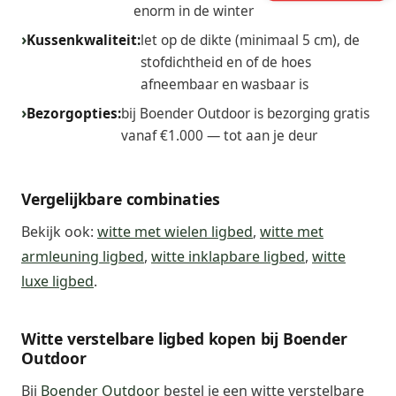
enorm in de winter
Kussenkwaliteit:
let op de dikte (minimaal 5 cm), de
stofdichtheid en of de hoes
afneembaar en wasbaar is
Bezorgopties:
bij Boender Outdoor is bezorging gratis
vanaf €1.000 — tot aan je deur
Vergelijkbare combinaties
Bekijk ook:
witte met wielen ligbed
,
witte met
armleuning ligbed
,
witte inklapbare ligbed
,
witte
luxe ligbed
.
Witte verstelbare ligbed kopen bij Boender
Outdoor
Bij
Boender Outdoor
bestel je een witte verstelbare