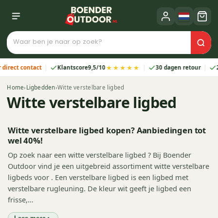
★★★★★
t contact
Klantscore
9,5/10
30 dagen retour
2 jaar
Home
›
Ligbedden
›
Witte verstelbare ligbed
Witte verstelbare ligbed
Witte verstelbare ligbed kopen? Aanbiedingen tot
wel 40%!
Op zoek naar een witte verstelbare ligbed ? Bij Boender
Outdoor vind je een uitgebreid assortiment witte verstelbare
ligbeds voor . Een verstelbare ligbed is een ligbed met
verstelbare rugleuning. De kleur wit geeft je ligbed een
frisse,…