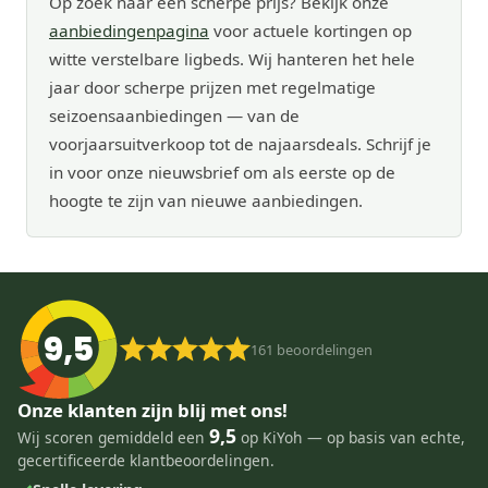
Op zoek naar een scherpe prijs? Bekijk onze
aanbiedingenpagina
voor actuele kortingen op
witte verstelbare ligbeds. Wij hanteren het hele
jaar door scherpe prijzen met regelmatige
seizoensaanbiedingen — van de
voorjaarsuitverkoop tot de najaarsdeals. Schrijf je
in voor onze nieuwsbrief om als eerste op de
hoogte te zijn van nieuwe aanbiedingen.
9,5
161
beoordelingen
Onze klanten zijn blij met ons!
9,5
Wij scoren gemiddeld een
op KiYoh — op basis van echte,
gecertificeerde klantbeoordelingen.