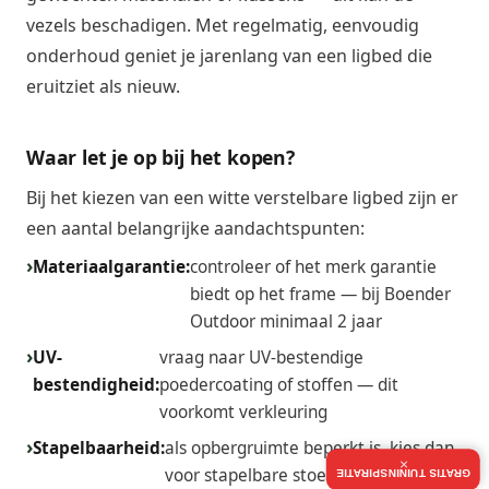
vezels beschadigen. Met regelmatig, eenvoudig
onderhoud geniet je jarenlang van een ligbed die
eruitziet als nieuw.
Waar let je op bij het kopen?
Bij het kiezen van een witte verstelbare ligbed zijn er
een aantal belangrijke aandachtspunten:
Materiaalgarantie:
controleer of het merk garantie
biedt op het frame — bij Boender
Outdoor minimaal 2 jaar
UV-
vraag naar UV-bestendige
bestendigheid:
poedercoating of stoffen — dit
voorkomt verkleuring
Stapelbaarheid:
als opbergruimte beperkt is, kies dan
×
voor stapelbare stoelen — scheelt
GRATIS TUININSPIRATIE