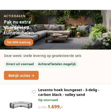
ACTIEDAGEN
Pak nu extra
voordeel op
tuinmeubelen
Tot 40% korting
Deze week: snelle levering op geselecteerde sets
Direct uit voorraad
Achteraf betalen mogelijk
Bekijk acties →
Levanto hoek loungeset - 3-delig -
carbon black - valley sand
Op voorraad
1.699,-
2.139,-