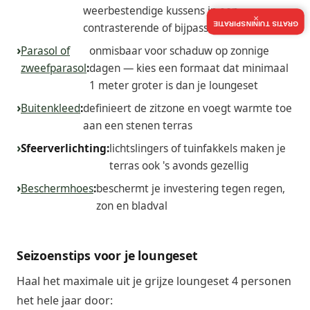
weerbestendige kussens in een
×
GRATIS TUININSPIRATIE
contrasterende of bijpassende tint
Parasol of
onmisbaar voor schaduw op zonnige
zweefparasol
:
dagen — kies een formaat dat minimaal
1 meter groter is dan je loungeset
Buitenkleed
:
definieert de zitzone en voegt warmte toe
aan een stenen terras
Sfeerverlichting:
lichtslingers of tuinfakkels maken je
terras ook 's avonds gezellig
Beschermhoes
:
beschermt je investering tegen regen,
zon en bladval
Seizoenstips voor je loungeset
Haal het maximale uit je grijze loungeset 4 personen
het hele jaar door: