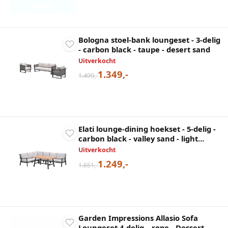
Bologna stoel-bank loungeset - 3-delig
- carbon black - taupe - desert sand
Uitverkocht
1.349,-
1.499,-
Elati lounge-dining hoekset - 5-delig -
carbon black - valley sand - light
teaklook
Uitverkocht
1.249,-
1.651,-
Garden Impressions Allasio Sofa
Loungeset 4-delig – rope - Dessert