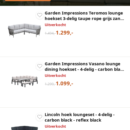
Garden Impressions Teromos lounge
hoekset 3-delig taupe rope grijs zand
valley sand
Uitverkocht
1.299,-
1.494,-
Garden Impressions Vasano lounge
dining hoekset - 4-delig - carbon black
- desert sand - slate grey keramisch
Uitverkocht
glas
1.099,-
1.299,-
Lincoln hoek loungeset - 4-delig -
carbon black - reflex black
Uitverkocht