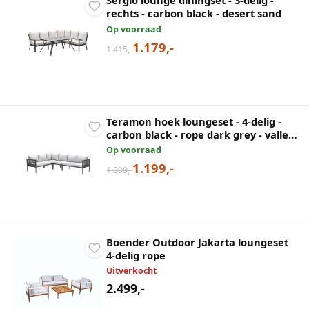
Sergio lounge diningset - 3-delig -
rechts - carbon black - desert sand
Op voorraad
1.179,-
1.415,-
Teramon hoek loungeset - 4-delig -
carbon black - rope dark grey - valley
sand
Op voorraad
1.199,-
1.399,-
Boender Outdoor Jakarta loungeset
4-delig rope
Uitverkocht
2.499,-