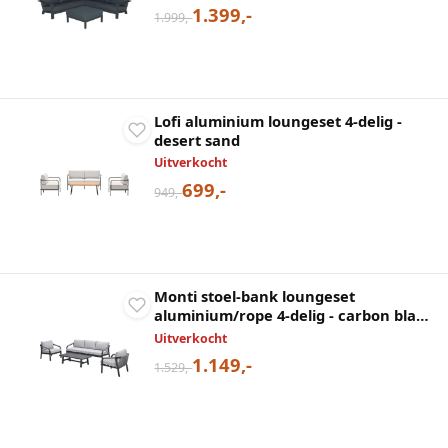
1.399,-
1.999,-
Lofi aluminium loungeset 4-delig -
desert sand
Uitverkocht
699,-
949,-
Monti stoel-bank loungeset
aluminium/rope 4-delig - carbon black
- rope taupe
Uitverkocht
1.149,-
1.529,-