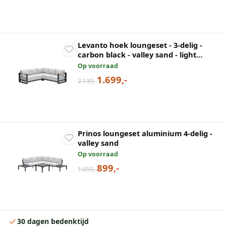
Levanto hoek loungeset - 3-delig -
carbon black - valley sand - light
teaklook
Op voorraad
1.699,-
2.139,-
Prinos loungeset aluminium 4-delig -
valley sand
Op voorraad
899,-
1.059,-
30 dagen bedenktijd