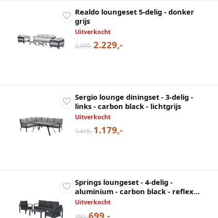
Realdo loungeset 5-delig - donker
grijs
Uitverkocht
2.229,-
2.399,-
Sergio lounge diningset - 3-delig -
links - carbon black - lichtgrijs
Uitverkocht
1.179,-
1.415,-
Springs loungeset - 4-delig -
aluminium - carbon black - reflex
black
Uitverkocht
699,-
799,-