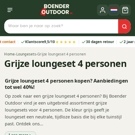
★★★★★
t
Klantscore
9,5/10
30 dagen retour
2 jaar garantie
Home
›
Loungesets
›
Grijze loungeset 4 personen
Grijze loungeset 4 personen
Grijze loungeset 4 personen kopen? Aanbiedingen
tot wel 40%!
Op zoek naar een grijze loungeset 4 personen? Bij Boender
Outdoor vind je een uitgebreid assortiment grijze
loungesets voor 4 personen. De kleur grijs geeft je
loungeset een neutrale, tijdloze basis die bij elke tuinstijl
past. Ontdek ons…