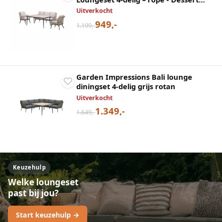
Sand
Uitverkocht
949,-
1.199,-
Garden Impressions Bali lounge
diningset 4-delig grijs rotan
Uitverkocht
1.349,-
1.649,-
Keuzehulp
Welke loungeset
past bij jou?
Start keuzehulp →