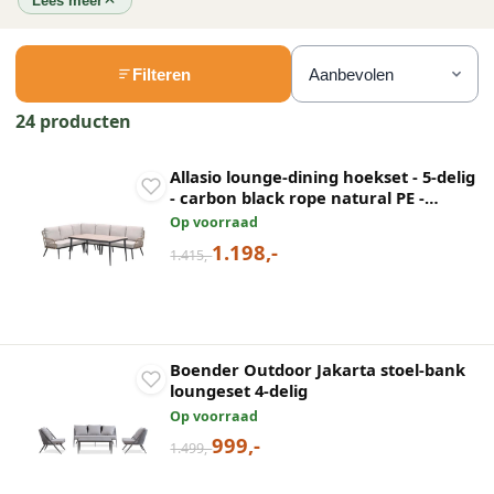
Lees meer
Filteren
24 producten
Allasio lounge-dining hoekset - 5-delig
- carbon black rope natural PE -
desert sand - Vironwood
Op voorraad
1.198,-
1.415,-
Boender Outdoor Jakarta stoel-bank
loungeset 4-delig
Op voorraad
999,-
1.499,-