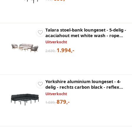
Talara stoel-bank loungeset - 5-delig -
acaciahout met white wash - rope
taupe - grey sand
Uitverkocht
1.994,-
2.639,-
Yorkshire aluminium loungeset - 4-
delig - rechts carbon black - reflex
black
Uitverkocht
879,-
1.039,-