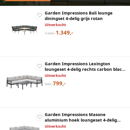
Garden Impressions Bali lounge
diningset 4-delig grijs rotan
Uitverkocht
1.349,-
1.649,-
Garden Impressions Lexington
loungeset 4-delig rechts carbon black
desert sand
Uitverkocht
799,-
949,-
Garden Impressions Masone
aluminium hoek loungeset 4-delig
taupe
Uitverkocht