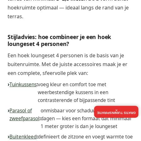
hoekruimte optimaal — ideaal langs de rand van je
terras.
Stijladvies: hoe combineer je een hoek
loungeset 4 personen?
Een hoek loungeset 4 personen is de basis van je
buitenruimte. Met de juiste accessoires maak je er
een complete, sfeervolle plek van:
Tuinkussens
:
voeg kleur en comfort toe met
weerbestendige kussens in een
contrasterende of bijpassende tint
Parasol of
onmisbaar voor schaduw op zonnige
×
GRATIS TUININSPIRATIE
zweefparasol
:
dagen — kies een formaat dat minimaal
1 meter groter is dan je loungeset
Buitenkleed
:
definieert de zitzone en voegt warmte toe