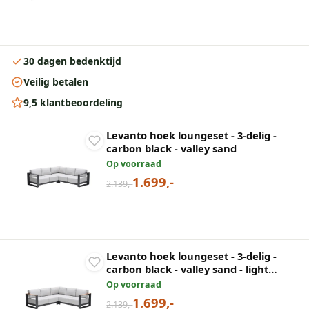
30 dagen bedenktijd
Veilig betalen
9,5 klantbeoordeling
Levanto hoek loungeset - 3-delig -
carbon black - valley sand
Op voorraad
1.699,-
2.139,-
Levanto hoek loungeset - 3-delig -
carbon black - valley sand - light
teaklook
Op voorraad
1.699,-
2.139,-