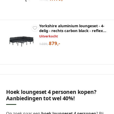
Yorkshire aluminium loungeset - 4-
delig - rechts carbon black - reflex
black
Uitverkocht
879,-
1.039,-
Hoek loungeset 4 personen kopen?
Aanbiedingen tot wel 40%!
Op zoek naar een
hoek loungeset 4 personen
? Bij