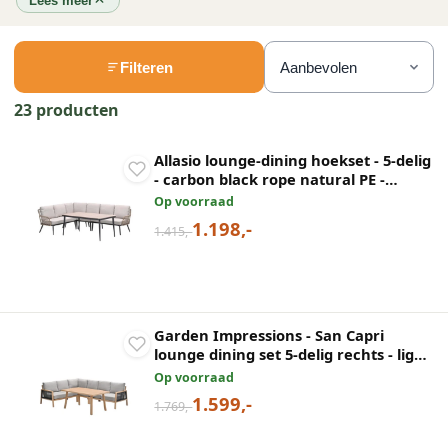
Lees meer
Filteren
23 producten
Allasio lounge-dining hoekset - 5-delig
- carbon black rope natural PE -
desert sand - Vironwood
Op voorraad
1.198,-
1.415,-
Garden Impressions - San Capri
lounge dining set 5-delig rechts - light
teak aluminium
Op voorraad
1.599,-
1.769,-