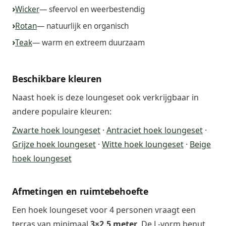
Wicker
— sfeervol en weerbestendig
Rotan
— natuurlijk en organisch
Teak
— warm en extreem duurzaam
Beschikbare kleuren
Naast hoek is deze loungeset ook verkrijgbaar in
andere populaire kleuren:
Zwarte hoek loungeset
·
Antraciet hoek loungeset
·
Grijze hoek loungeset
·
Witte hoek loungeset
·
Beige
hoek loungeset
Afmetingen en ruimtebehoefte
Een hoek loungeset voor 4 personen vraagt een
terras van minimaal
3×2,5 meter
. De L-vorm benut