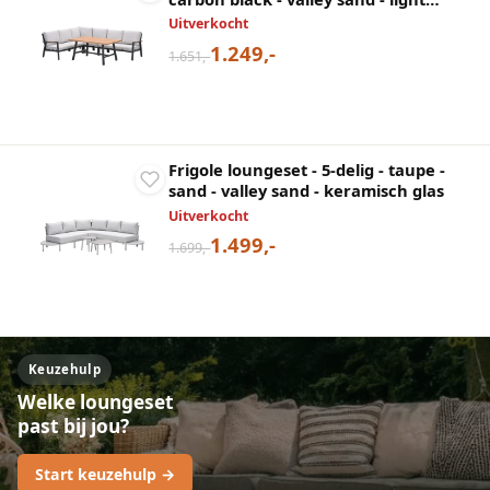
teaklook
Uitverkocht
1.249,-
1.651,-
Frigole loungeset - 5-delig - taupe -
sand - valley sand - keramisch glas
Uitverkocht
1.499,-
1.699,-
Keuzehulp
Welke loungeset
past bij jou?
Start keuzehulp →