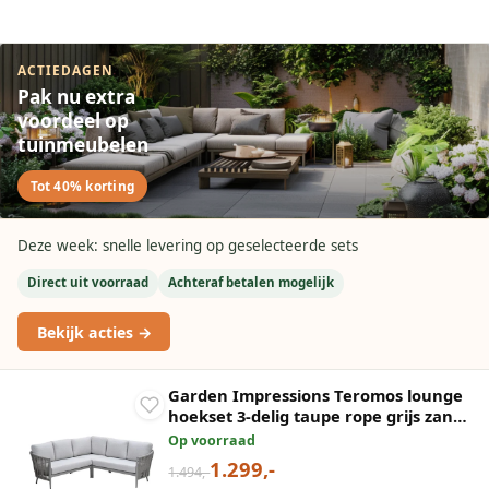
ACTIEDAGEN
Pak nu extra
voordeel op
tuinmeubelen
Tot 40% korting
Deze week: snelle levering op geselecteerde sets
Direct uit voorraad
Achteraf betalen mogelijk
Bekijk acties →
Garden Impressions Teromos lounge
hoekset 3-delig taupe rope grijs zand
valley sand
Op voorraad
1.299,-
1.494,-