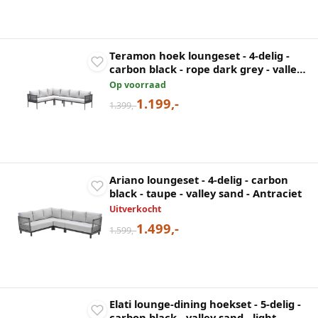
Teramon hoek loungeset - 4-delig -
carbon black - rope dark grey - valley
sand
Op voorraad
1.199,-
1.399,-
Ariano loungeset - 4-delig - carbon
black - taupe - valley sand - Antraciet
Uitverkocht
1.499,-
1.599,-
Elati lounge-dining hoekset - 5-delig -
carbon black - valley sand - light