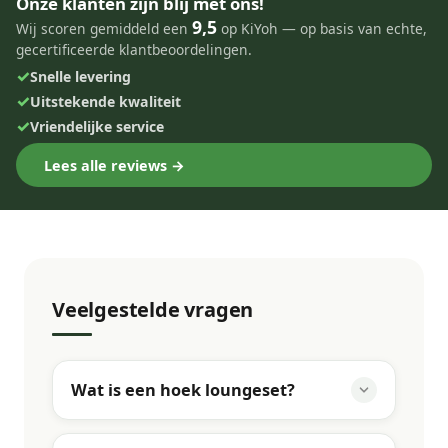
Onze klanten zijn blij met ons!
9,5
Wij scoren gemiddeld een
op KiYoh — op basis van echte,
gecertificeerde klantbeoordelingen.
✓
Snelle levering
✓
Uitstekende kwaliteit
✓
Vriendelijke service
Lees alle reviews →
Veelgestelde vragen
Wat is een hoek loungeset?