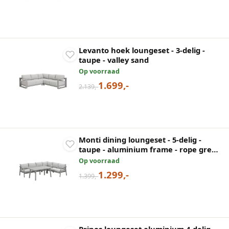
Levanto hoek loungeset - 3-delig -
taupe - valley sand
Op voorraad
1.699,-
2.139,-
Monti dining loungeset - 5-delig -
taupe - aluminium frame - rope grey
sand - valley sand
Op voorraad
1.299,-
1.399,-