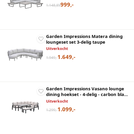
999,-
1.148,85
Garden Impressions Matera dining
loungeset set 3-delig taupe
Uitverkocht
1.649,-
1.949,-
Garden Impressions Vasano lounge
dining hoekset - 4-delig - carbon black
- desert sand - slate grey keramisch
Uitverkocht
glas
1.099,-
1.299,-