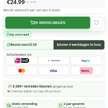
€24.99
Incl. BTW
Wordt verkocht per set van 4 stuks
IN WINKELWAGEN
VERLAN
Op voorraad
Bestel voor
23:59
binnen 4 werkdagen in huis
Veilig betalen via:
Pay
Pal
VISA
klarna
6.000+ tevreden klanten
gingen je voor
2
mensen kijken
nu naar dit product
Gratis verzending
2 jaar garantie
vanaf €1.000
op alle producten