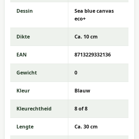
Vulling:
Polyester Fiberfill
Dessin
Sea blue canvas
Rits:
Ja (hoes afneembaar)
eco+
Kleurechtheid:
8 of 8
Dikte
Ca. 10 cm
Waterafstotend:
Waterafstotend
Garantie:
2 jaar
EAN
8713229332136
Gebruiksinstructies
Gewicht
0
Was de kussenhoes op lage temperatuur (als
afneembaar) of reinig de stof met een vochtige
Kleur
Blauw
doek en mild zeepwater. Laat het kussen volledig
drogen voordat je het opbergt. Berg kussens op
in een beschermhoes of binnenshuis wanneer ze
Kleurechtheid
8 of 8
langere tijd niet worden gebruikt — zo blijven de
kleuren en materialen langer mooi.
Lengte
Ca. 30 cm
Meer informatie of advies nodig?