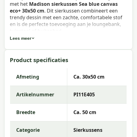
met het
Madison sierkussen Sea blue canvas
eco+ 30x50 cm
. Dit sierkussen combineert een
trendy dessin met een zachte, comfortabele stof
en is de perfecte toevoeging aan je loungebank,
tuinstoel of buitenbed.
Lees meer
Eigenschappen Madison sierkussen
Sea blue canvas eco+ 30x50 cm
Product specificaties
Artikelnummer:
PI11E405
EAN:
8713229332136
Afmeting
Ca. 30x50 cm
Merk:
Madison
Artikelnummer
PI11E405
Kleur:
eco+
Afmeting:
Ca. 30x50 cm
Breedte
Ca. 50 cm
Stof:
75% Cotton 20% Polyester 5% Other fibers
(100% recycling)
Categorie
Sierkussens