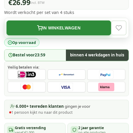
€26.99
Incl. BTW
Wordt verkocht per set van 4 stuks
IN WINKELWAGEN
VERLAN
Op voorraad
Bestel voor
23:59
binnen 4 werkdagen in huis
Veilig betalen via:
Pay
Pal
VISA
klarna
6.000+ tevreden klanten
gingen je voor
1
persoon kijkt
nu naar dit product
Gratis verzending
2 jaar garantie
vanaf €1.000
op alle producten