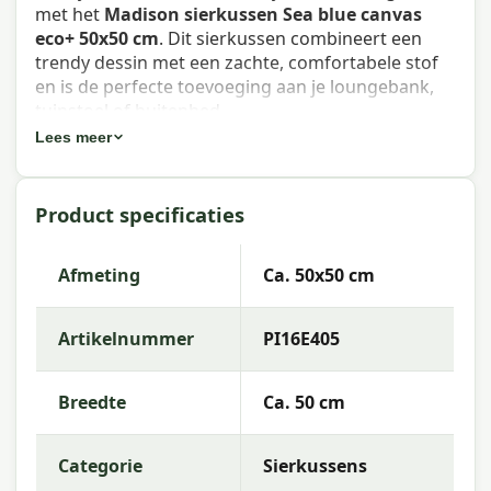
met het
Madison sierkussen Sea blue canvas
eco+ 50x50 cm
. Dit sierkussen combineert een
trendy dessin met een zachte, comfortabele stof
en is de perfecte toevoeging aan je loungebank,
tuinstoel of buitenbed.
Lees meer
Eigenschappen Madison sierkussen
Sea blue canvas eco+ 50x50 cm
Product specificaties
Artikelnummer:
PI16E405
EAN:
8713229292362
Afmeting
Ca. 50x50 cm
Merk:
Madison
Artikelnummer
PI16E405
Kleur:
eco+
Afmeting:
Ca. 50x50 cm
Breedte
Ca. 50 cm
Stof:
75% Cotton 20% Polyester 5% Other fibers
(100% recycling)
Categorie
Sierkussens