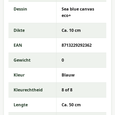
Vulling:
Polyester Fiberfill
Dessin
Sea blue canvas
Rits:
Ja (hoes afneembaar)
eco+
Kleurechtheid:
8 of 8
Dikte
Ca. 10 cm
Waterafstotend:
Waterafstotend
Garantie:
2 jaar
EAN
8713229292362
Gebruiksinstructies
Gewicht
0
Was de kussenhoes op lage temperatuur (als
afneembaar) of reinig de stof met een vochtige
Kleur
Blauw
doek en mild zeepwater. Laat het kussen volledig
drogen voordat je het opbergt. Berg kussens op
in een beschermhoes of binnenshuis wanneer ze
Kleurechtheid
8 of 8
langere tijd niet worden gebruikt — zo blijven de
kleuren en materialen langer mooi.
Lengte
Ca. 50 cm
Meer informatie of advies nodig?