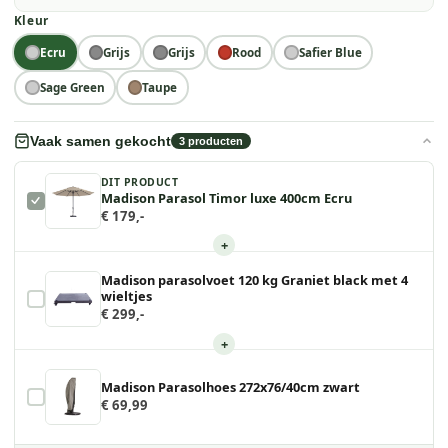
Kleur
Ecru
Grijs
Grijs
Rood
Safier Blue
Sage Green
Taupe
Vaak samen gekocht
3
producten
DIT PRODUCT
Madison Parasol Timor luxe 400cm Ecru
€ 179,-
+
Madison parasolvoet 120 kg Graniet black met 4
wieltjes
€ 299,-
+
Madison Parasolhoes 272x76/40cm zwart
€ 69,99