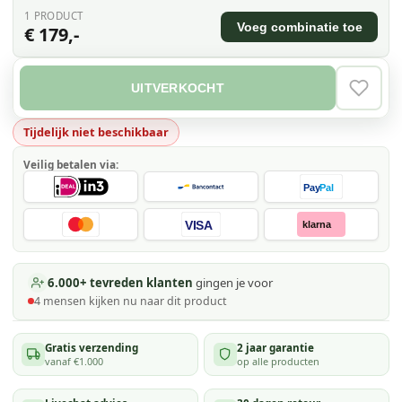
1
PRODUCT
Voeg combinatie toe
€ 179,-
UITVERKOCHT
VERLAN
Tijdelijk niet beschikbaar
Veilig betalen via:
Pay
Pal
VISA
klarna
6.000+ tevreden klanten
gingen je voor
4
mensen kijken
nu naar dit product
Gratis verzending
2 jaar garantie
vanaf €1.000
op alle producten