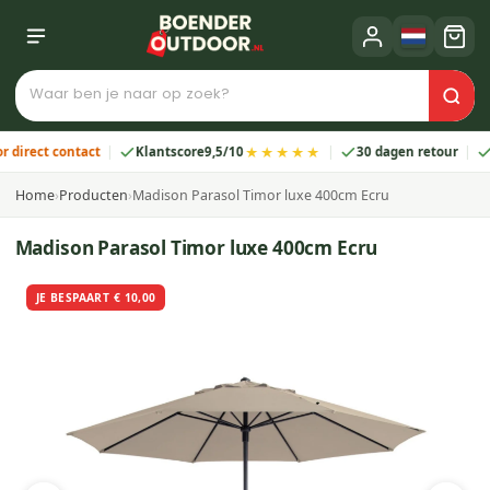
★★★★★
ect contact
Klantscore
9,5/10
30 dagen retour
2 ja
Home
›
Producten
›
Madison Parasol Timor luxe 400cm Ecru
Madison Parasol Timor luxe 400cm Ecru
JE BESPAART € 10,00