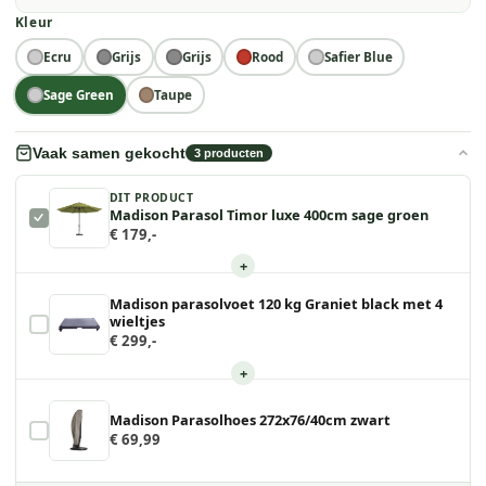
Kleur
Ecru
Grijs
Grijs
Rood
Safier Blue
Sage Green
Taupe
Vaak samen gekocht
3
producten
DIT PRODUCT
Madison Parasol Timor luxe 400cm sage groen
€ 179,-
+
Madison parasolvoet 120 kg Graniet black met 4
wieltjes
€ 299,-
+
Madison Parasolhoes 272x76/40cm zwart
€ 69,99