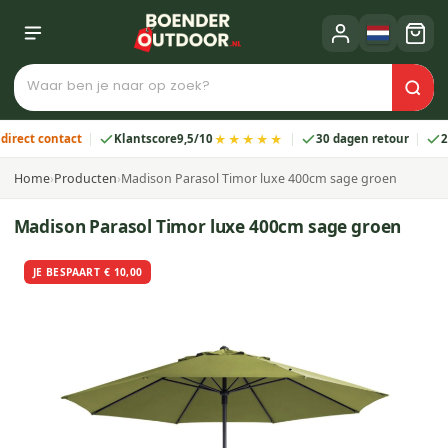
★★★★★
t contact
Klantscore
9,5/10
30 dagen retour
2 jaar
Home
›
Producten
›
Madison Parasol Timor luxe 400cm sage groen
Madison Parasol Timor luxe 400cm sage groen
JE BESPAART € 10,00