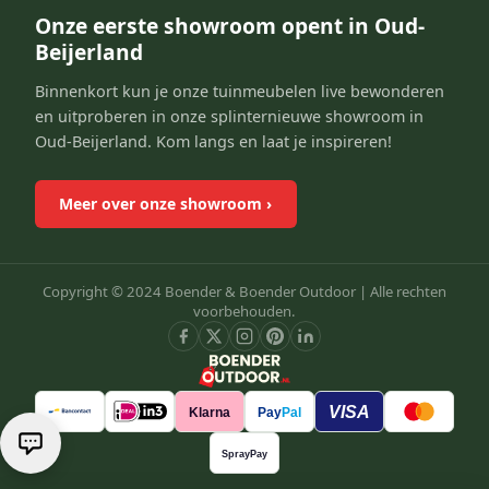
Onze eerste showroom opent in Oud-
Beijerland
Binnenkort kun je onze tuinmeubelen live bewonderen
en uitproberen in onze splinternieuwe showroom in
Oud-Beijerland. Kom langs en laat je inspireren!
Meer over onze showroom
›
Copyright © 2024 Boender & Boender Outdoor |
Alle rechten
voorbehouden.
VISA
Klarna
Pay
Pal
SprayPay