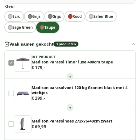
Kleur
Ecru
Grijs
Grijs
Rood
Safier Blue
Sage Green
Taupe
Vaak samen gekocht
3
producten
DIT PRODUCT
Madison Parasol Timor luxe 400cm taupe
€ 179,-
+
Madison parasolvoet 120 kg Graniet black met 4
wieltjes
€ 299,-
+
Madison Parasolhoes 272x76/40cm zwart
€ 69,99