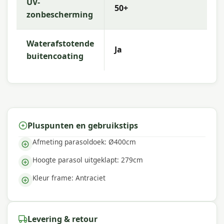
UV-
50+
milde zeep. Laat de parasol volledig drogen
zonbescherming
voordat je deze opvouwt of opbergt. Gebruik een
beschermhoes om het doek extra te beschermen
tegen vuil, vocht en weersinvloeden.
Waterafstotende
Ja
buitencoating
Meer informatie of advies nodig?
Heb je vragen of wil je meer weten over deze
parasol? Neem gerust contact met ons op. Bel
ons, stuur een e-mail of WhatsApp, of bezoek
onze webshop. Ons team van tuinmeubelexperts
Pluspunten en gebruikstips
staat klaar om je te helpen!
Afmeting parasoldoek: Ø400cm
Waarom Madison?
Hoogte parasol uitgeklapt: 279cm
Met
Madison
kies je voor hoogwaardige
Kleur frame: Antraciet
tuinmeubelen met een uitstekende prijs-
kwaliteitverhouding. We bieden een uitgebreid
assortiment, snelle levering en deskundig advies,
zodat jij de beste keuze kunt maken voor jouw
Levering & retour
buitenruimte.