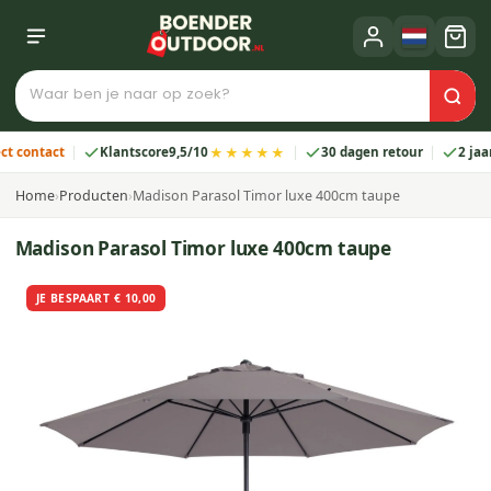
★★★★★
ntact
Klantscore
9,5/10
30 dagen retour
2 jaar gar
Home
›
Producten
›
Madison Parasol Timor luxe 400cm taupe
Madison Parasol Timor luxe 400cm taupe
JE BESPAART € 10,00