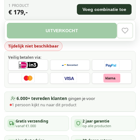
1
PRODUCT
Voeg combinatie toe
€ 179,-
UITVERKOCHT
VERLAN
Tijdelijk niet beschikbaar
Veilig betalen via:
Pay
Pal
VISA
klarna
6.000+ tevreden klanten
gingen je voor
1
persoon kijkt
nu naar dit product
Gratis verzending
2 jaar garantie
vanaf €1.000
op alle producten